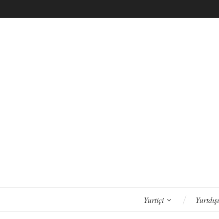
R
S
e
k
e
n
i
n
p
t
k
t
o
l
c
i
o
n
R
t
o
e
t
n
t
a
l
a
r
Primary navigation
Yurtiçi
Yurtdışı