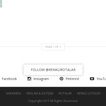
PAGE
1
OF
1
FOLLOW
@RENKLIROTALAR
Facebook
Instagram
Pinterest
YouT
HAKKIMDA
REKLAM & İLETIŞIM
ROTALAR
RENKLI LISTELER
Copyright 2017 All Rights Reserved.