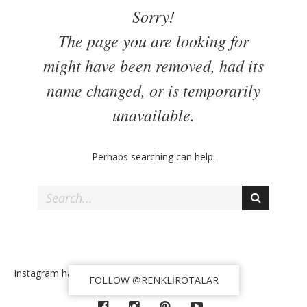
Kasım 2018
Ekim 2018
Sorry!
Eylül 2018
The page you are looking for
Ağustos 2018
might have been removed, had its
Temmuz 2018
Haziran 2018
name changed, or is temporarily
Mayıs 2018
Nisan 2018
unavailable.
Mart 2018
Şubat 2018
Ocak 2018
Aralık 2017
Perhaps searching can help.
Instagram has returned invalid data.
FOLLOW
@RENKLIROTALAR