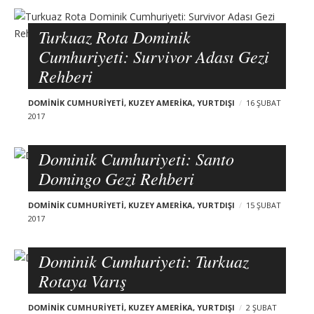
s
t
Turkuaz Rota Dominik
s
Cumhuriyeti: Survivor Adası Gezi
Rehberi
DOMINIK CUMHURIYETI
,
KUZEY AMERIKA
,
YURTDIŞI
16 ŞUBAT
2017
Dominik Cumhuriyeti: Santo
Domingo Gezi Rehberi
DOMINIK CUMHURIYETI
,
KUZEY AMERIKA
,
YURTDIŞI
15 ŞUBAT
2017
Dominik Cumhuriyeti: Turkuaz
Rotaya Varış
DOMINIK CUMHURIYETI
,
KUZEY AMERIKA
,
YURTDIŞI
2 ŞUBAT