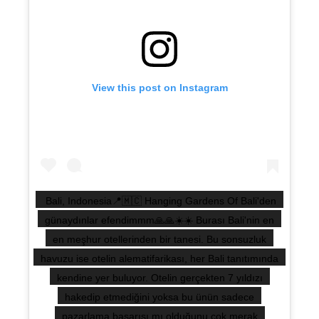
View this post on Instagram
Bali, Indonesia📍🇲🇨 Hanging Gardens Of Bali'den
günaydınlar efendimmm🙏🙏☀️☀️ Burası Bali'nin en
en meşhur otellerinden bir tanesi. Bu sonsuzluk
havuzu ise otelin alematifarikası, her Bali tanıtımında
kendine yer buluyor. Otelin gerçekten 7 yıldızı
hakedip etmediğini yoksa bu ünün sadece
pazarlama başarısı mı olduğunu çok merak