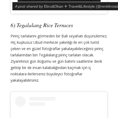
A post shared by
Ebru&Okan ✈ Travel&Lifestyle
(@renklirotal
6) Tegalalang Rice Terraces
Pirinç tarlalarını görmeden bir Bali seyahati düşünülemez.
Hiç kuşkusuz Ubud merkeze yakınlığı ile en çok turist
çeken ve en güzel fotoğraflar yakalayabileceğiniz pirinç
tarlalarından biri Tegalalang pirinç tarlaları olacak.
Ziyaretinizi gün doğumu ve gün batımı saatlerine denk
getirip bir de insan kalabalığından kaçmak için iç
noktalara ilerlerseniz büyüleyici fotoğraflar
yakalayabilirsiniz.