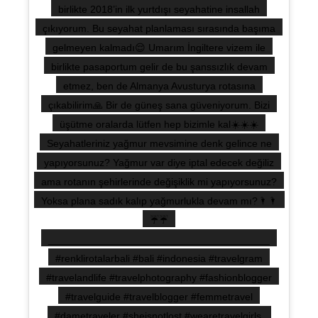
birlikte 2018’in ilk yurtdışı seyahatine insallah
çıkıyorum. Bu seyahat planlaması sırasında başıma
gelmeyen kalmadı😌 Umarım İngiltere vizem ile
birlikte pasaportum gelir de bu şanssızlık devam
etmez, ben de Almanya Avusturya rotasına
çıkabilirim🙏 Bir de güneş sana güveniyorum. Bizi
üşütme oralarda lütfen hep bizimle kal☀️☀️☀️
Seyahatleriniz yağmur mevsimine denk gelince ne
yapıyorsunuz? Yağmur var diye iptal edecek değiliz
ama rotanın şehirlerinde değişiklik mi yapıyorsunuz?
Yoksa plana sadık kalıp yağmurlukla devam mı?🌂🌂
☔️☔️
_______________________________________
#renklirotalarbali #bali #indonesia #travelgram
#travelandlife #travelphotography #fashionblogger
#travelguide #travelblogger #femmetravel
#dametraveler #sheisnotlost #wearetravelgirls