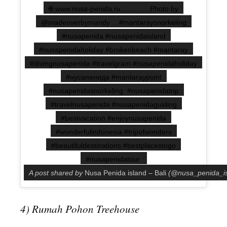
🌐 www.nusa-penida.ru . . . . . ⠀ Photo by
@madeoverbymandy ⠀ #mantaraysnorkeling
#nusapenida #nusapenidaisland
#nusapenidaholiday #brokenbeach #mantaray
#divingnusapenida #travelgram #nusapenidaholiday
#нусапенида #mantaraypoint
#nusapenidasnorkeling #nusapenidatrip
#travelnusapenida #nusapenidaguiding
#bestvacation #enjoynusapenida
#wonderfulindonesia #tripofwonders
#beautifuldestinations #bestplacestogo
#nusapenidatour
A post shared by
Nusa Penida island – Bali
(@nusa_penida_is
4) Rumah Pohon Treehouse