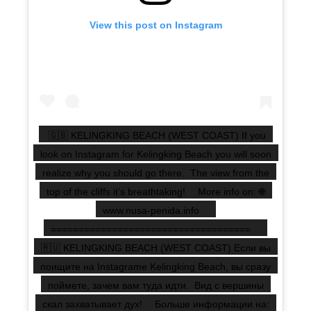
View this post on Instagram
🇬🇧 KELINGKING BEACH (WEST COAST) If you
look on Instagram for Kelingking Beach you will soon
realize why you should go there. The view from the
top of the cliffs it’s breathtaking! ⠀ More info on: 🌐
www.nusa-penida.info ⠀
==================================== ⠀
🇷🇺 KELINGKING BEACH (WEST COAST) Если вы
поищите на Instagramе Kelingking Beach, вы сразу
поймете, зачем вам туда идти. Вид с вершины
скал захватывает дух! ⠀ Больше информации на: