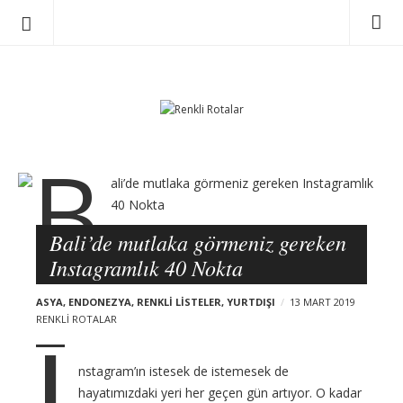
R
S
e
k
n
i
p
k
t
l
o
i
B
c
R
l
o
o
o
n
Bali’de mutlaka görmeniz gereken
t
g
t
a
Instagramlık 40 Nokta
e
p
l
n
o
ASYA
,
ENDONEZYA
,
RENKLI LISTELER
,
YURTDIŞI
13 MART 2019
a
t
s
RENKLI ROTALAR
r
I
t
s
nstagram’ın istesek de istemesek de
hayatımızdaki yeri her geçen gün artıyor. O kadar