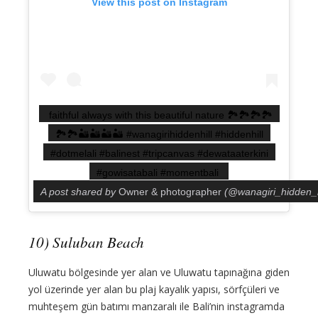
View this post on Instagram
faithful always with this beautiful nature 🏞🏞🏞🏞
🏞🏞🏜🏜🏜🏜 #wanagirihiddenhill #hiddenhill
#dotmelali #balinest #tripcanvas #dewataaterkini
#gowisatabali #momentbali
A post shared by
Owner & photographer
(@wanagiri_hidden_h
10) Suluban Beach
Uluwatu bölgesinde yer alan ve Uluwatu tapınağına giden
yol üzerinde yer alan bu plaj kayalık yapısı, sörfçüleri ve
muhteşem gün batımı manzaralı ile Bali’nin instagramda