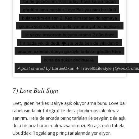
tarihe geçebilirim.🏃🏻Tarlayı hava kararmadan
gördüm ama meşhur Love Bali yazısını bir türlü
bulamadım en son 2. Kez tüm tarlayı dolaşmaya
çıkınca yerli küçük kız geldi yanıma çat pat ingilicesi
ile yazıyı arıyorsan boşuna arama 2 gün önce
fırtınada yıkıldı dedi. 🌪işte orda ben de yıkıldım☺️
ama en azından dünya gözüyle tarlaları gördün Ebru
buna da şükür dedim🙏🙏
A post shared by
Ebru&Okan ✈ Travel&Lifestyle
(@renklirotal
7) Love Bali Sign
Evet, giden herkes Bali’ye aşık oluyor ama bunu Love bali
tabelasında bir fotoğraf ile de taçlandırmassak olmaz
sanırım. Hele de arkada pirinç tarlaları ile sevgiliniz ile aşk
dolu bir poz buranın olmazsa olmazı. Bu aşk dolu tabela,
Ubud’daki Tegalalang pirinç tarlalarında yer alıyor.