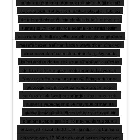
tarlalarını görmeden dönmek mümkün değil de mi?
Az daha bizim rehber ile mümkün olacaktı. Tabi biz
de internet olmadığı için planlar da belli rehber de
tutmuşuz yol konusunda adama kendimizi teslim
ettik rahattık. Bali de yollar karışık çok yakın görünen
mesafe bazen trafikten bazen oraya giden direk yol
olmamasından bazen de nehrin karşı kıyısında
kalmasından dolayı çok uzun sürebiliyor o yüzden
de biraz rehbere güvenmek zorunda kalıyorsun.
Neyse gelelim o malum güne😬 Pirinç tarlalarına
gideceğimiz gün aynı zamanda akşam ubud
merkezde takılacağımız gündüz ubuz pazarında
alışveriş yapacağımız ve maymun ormanına
gideceğimiz gündü. Bizim rehber yine nasıl bir
planlama yapmışsa bizi ilk maymunlara götürdü
ordan çıktık saat 16.30. Dedi şimdi pirinç tarlasına
gidiyoruz ama 17.00 de de ubud pazarı kapanıyor.