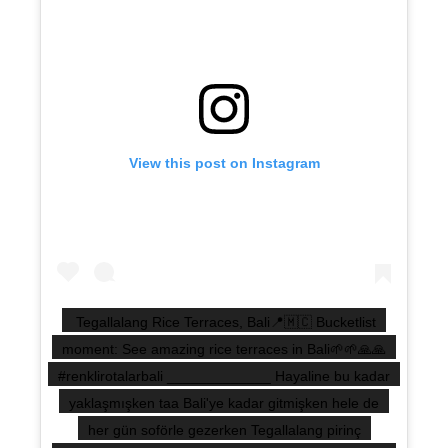
View this post on Instagram
Tegallalang Rice Terraces, Bali📍🇲🇨 Bucketlist
moment: See amazing rice terraces in Bali🌱🌱🙏🙏
#renklirotalarbali _____________ Hayaline bu kadar
yaklaşmışken taa Bali'ye kadar gitmişken hele de
her gün soförle gezerken Tegallalang pirinç