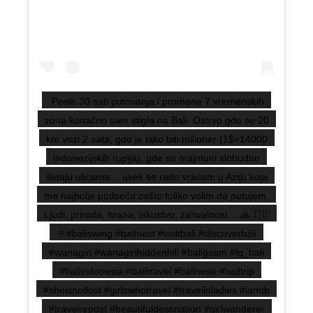
Posle 30 sati putovanja i promene 7 vremenskih
zona konačno sam stigla na Bali. Ostrvo gde se 20
km vozi 2 sata, gde je lako biti milioner (1$=14000
indonezijskih rupija), gde se majmuni slobodno
šetaju ulicama… uvek se rado vraćam u Aziju koja
me najbolje podseća zašto toliko volim da putujem.
Ljudi, priroda, hrana, iskustvo, zahvalnost… 🙏🇮🇩
🌞#baliswing #balinest #visitbali #discoverbali
#wanagiri #wanagirihiddenhill #baligasm #ig_bali
#baliindonesia #balitravel #balinese #balitrip
#sheisnotlost #girlswhotravel #travelinladies #iamtb
#travelrepost #beautifuldestination #girlwanderer