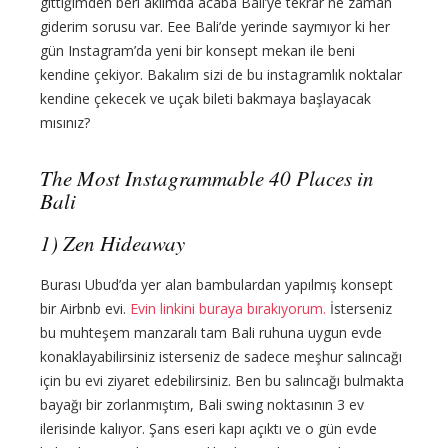
gittiğimden beri aklımda acaba Bali’ye tekrar ne zaman
giderim sorusu var. Eee Bali’de yerinde saymıyor ki her
gün Instagram’da yeni bir konsept mekan ile beni
kendine çekiyor. Bakalım sizi de bu instagramlık noktalar
kendine çekecek ve uçak bileti bakmaya başlayacak
mısınız?
The Most Instagrammable 40 Places in
Bali
1) Zen Hideaway
Burası Ubud’da yer alan bambulardan yapılmış konsept
bir Airbnb evi.
Evin linkini buraya bırakıyorum.
İsterseniz
bu muhteşem manzaralı tam Bali ruhuna uygun evde
konaklayabilirsiniz isterseniz de sadece meşhur salıncağı
için bu evi ziyaret edebilirsiniz. Ben bu salıncağı bulmakta
bayağı bir zorlanmıştım, Bali swing noktasının 3 ev
ilerisinde kalıyor. Şans eseri kapı açıktı ve o gün evde