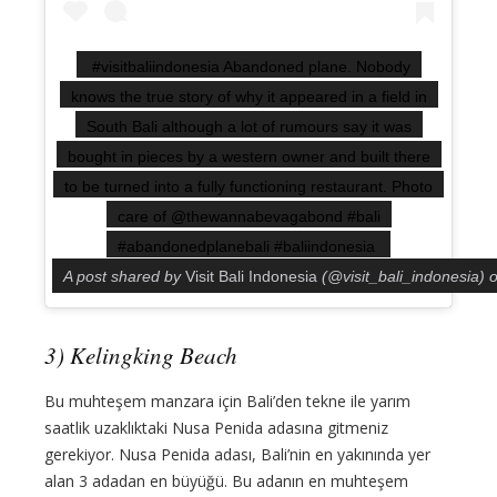
#visitbaliindonesia Abandoned plane. Nobody
knows the true story of why it appeared in a field in
South Bali although a lot of rumours say it was
bought in pieces by a western owner and built there
to be turned into a fully functioning restaurant. Photo
care of @thewannabevagabond #bali
#abandonedplanebali #baliindonesia
A post shared by
Visit Bali Indonesia
(@visit_bali_indonesia) 
3) Kelingking Beach
Bu muhteşem manzara için Bali’den tekne ile yarım
saatlik uzaklıktaki Nusa Penida adasına gitmeniz
gerekiyor. Nusa Penida adası, Bali’nin en yakınında yer
alan 3 adadan en büyüğü. Bu adanın en muhteşem