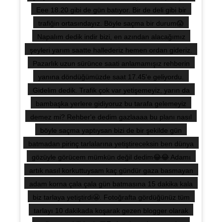
Eee 18.20 gibi de gün batıyor. Bir de deli gibi bir
trafiğin ortasındayız. Böyle saçma bir durum😱
Napalım dedik indir bizi, en azından alacağımız
şeyleri yarım saatte hallederiz hemen ordan gideriz.
Pazarlık uzun sürünce saati anlamamışız rehberin
yanına döndüğümüzde saat 17.45'e geliyordu.
Gidelim dedik. Trafik çok var yetişemeyiz, yarın da
bambaşka yerlere gidiyoruz bu tarafa gelemeyiz
demez mi? Rehber'e dedim gazlaaaa bu planı nasıl
böyle saçma yaptıysan bizi de bir şekilde gün
batmadan pirinç tarlalarına yetiştireceksin ben dünya
gözüyle görücem mümkün değil dedim😂😂 Adamı
artık nasıl korkuttuysam kaç gündür gaza basmayan
adam korna çala çala gün batmasına 15 dakika kala
biz tarlaya yetiştirdi😬. Fotoğrafta gördüğünüz tüm
tarlayı 10 dakikada koşarak gezen blogger olarak