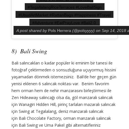
#TegallalangRiceTerraces #LoveBaliSign
#UbudArtMarket #RattanBags #Happiness #Travel
#Adventure #EatPrayLove #Bali2.0
A post shared by
Pols Herrera
(@polsyyyy) on
Sep 14, 2018 
8) Bali Swing
Bali salıncakları o kadar popüler ki eminim bir tanesi ile
fotoğraf çektirmeden o sonsuzluğuna uçuyormuş hissini
yaşamadan dönmek istemezsiniz. Bali’de her geçen gün
yenisi eklenen 6 salıncak noktası var. Benim favorim
hem orman hem de nehir manzarasını birleştirmesi ile
Zen Hideaway salıncağı olsa da, göl manzaralı salıncak
için Wanagiri Hidden Hill, pirinç tarlaları mazaralı salıncak
için Swing at Tegalalang, deniz manzaralı salıncak
için Bali Chocolate Factory, orman manzaralı salıncak
için Bali Swing ve Uma Pakel gibi alternatifleriniz