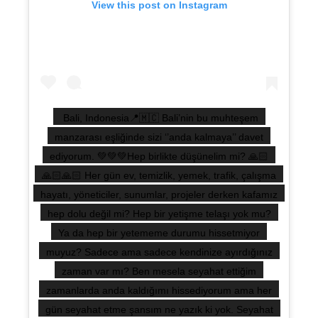
View this post on Instagram
Bali, Indonesia📍🇲🇨 Bali’nin bu muhteşem
manzarası eşliğinde sizi ‘’anda kalmaya’’ davet
ediyorum. 💚💚💚Hep birlikte düşünelim mi? 🙏🏻
🙏🏻🙏🏻 Her gün ev, temizlik, yemek, trafik, çalışma
hayatı, yöneticiler, sunumlar, projeler derken kafamız
hep dolu değil mi? Hep bir yetişme telaşı yok mu?
Ya da hep bir yetememe durumu hissetmiyor
muyuz? Sadece ama sadece kendinize ayırdığınız
zaman var mı? Ben mesela seyahat ettiğim
zamanlarda anda kaldığımı hissediyorum ama her
gün seyahat etme şansım ne yazık ki yok. Seyahat