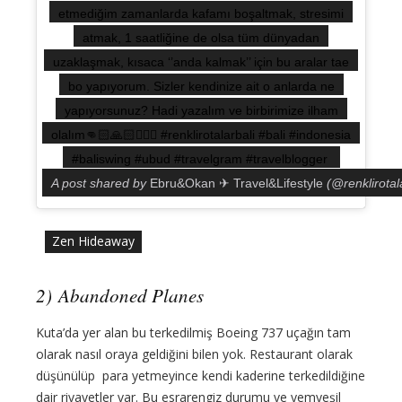
etmediğim zamanlarda kafamı boşaltmak, stresimi
atmak, 1 saatliğine de olsa tüm dünyadan
uzaklaşmak, kısaca ‘’anda kalmak’’ için bu aralar tae
bo yapıyorum. Sizler kendinize ait o anlarda ne
yapıyorsunuz? Hadi yazalım ve birbirimize ilham
olalım👊🏻🙏🏻💁🏻‍♀️ #renklirotalarbali #bali #indonesia
#baliswing #ubud #travelgram #travelblogger
A post shared by
Ebru&Okan ✈ Travel&Lifestyle
(@renklirotal
Zen Hideaway
2) Abandoned Planes
Kuta’da yer alan bu terkedilmiş Boeing 737 uçağın tam
olarak nasıl oraya geldiğini bilen yok. Restaurant olarak
düşünülüp para yetmeyince kendi kaderine terkedildiğine
dair rivayetler var. Bu esrarengiz durumu ve yemyeşil