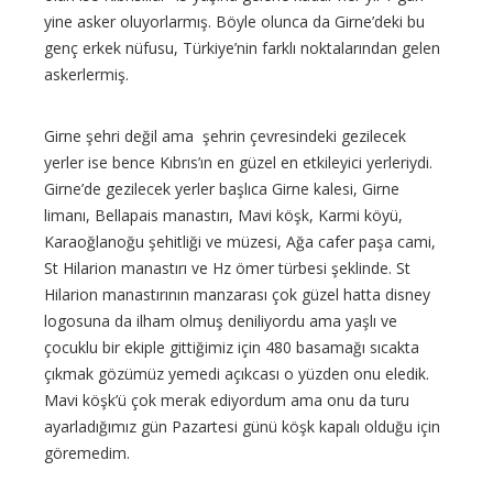
yine asker oluyorlarmış. Böyle olunca da Girne’deki bu
genç erkek nüfusu, Türkiye’nin farklı noktalarından gelen
askerlermiş.
Girne şehri değil ama şehrin çevresindeki gezilecek
yerler ise bence Kıbrıs’ın en güzel en etkileyici yerleriydi.
Girne’de gezilecek yerler başlıca Girne kalesi, Girne
limanı, Bellapais manastırı, Mavi köşk, Karmi köyü,
Karaoğlanoğu şehitliği ve müzesi, Ağa cafer paşa cami,
St Hilarion manastırı ve Hz ömer türbesi şeklinde. St
Hilarion manastırının manzarası çok güzel hatta disney
logosuna da ilham olmuş deniliyordu ama yaşlı ve
çocuklu bir ekiple gittiğimiz için 480 basamağı sıcakta
çıkmak gözümüz yemedi açıkcası o yüzden onu eledik.
Mavi köşk’ü çok merak ediyordum ama onu da turu
ayarladığımız gün Pazartesi günü köşk kapalı olduğu için
göremedim.