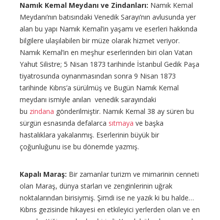
Namık Kemal Meydanı ve Zindanları:
Namık Kemal
Meydanı’nın batısındaki Venedik Sarayı’nın avlusunda yer
alan bu yapı Namık Kemal’in yaşamı ve eserleri hakkında
bilgilere ulaşılabilen bir müze olarak hizmet veriyor.
Namık Kemal’in en meşhur eserlerinden biri olan Vatan
Yahut Silistre; 5 Nisan 1873 tarihinde İstanbul Gedik Paşa
tiyatrosunda oynanmasından sonra 9 Nisan 1873
tarihinde Kıbrıs’a sürülmüş ve Bugün Namık Kemal
meydanı ismiyle anılan venedik sarayındaki
bu
zindana
gönderilmiştir. Namık Kemal 38 ay süren bu
sürgün esnasında defalarca
sıtmaya
ve başka
hastalıklara yakalanmış. Eserlerinin büyük bir
çoğunluğunu ise bu dönemde yazmış.
Kapalı Maraş:
Bir zamanlar turizm ve mimarinin cenneti
olan Maraş, dünya starları ve zenginlerinin uğrak
noktalarından birisiymiş. Şimdi ise ne yazık ki bu halde…
Kıbrıs gezisinde hikayesi en etkileyici yerlerden olan ve en