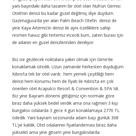
yanı başındaki daha tasarım bir otel olan Nuh’un Gemisi
Oteli’nin denizi bu kadar güzel değilmiş diye duydum.
Gazimagusa’da yer alan Palm Beach Otel’in denizi de
yine Kaya Artemis’in denizi ile aynı özelliklere sahip
resmen havuz gibi tertemiz incecik kum, zaten burası için
de adanın en güzel denizlerinden deniliyor.
Biz ise gezilecek noktalara yakın olmak için Girne’de
konaklamak istedik. Uzun zamandır herkesten duyduğum
Kıbrıs’ta tek bir otel vardı: hem yemek çeşitliliği hem
denizi hem konumu hem de fiyatı ile Kıbrıs’ta en çok
önerilen otel Acapulco Resort & Convention & SPA ‘idi.
Biz yine Bayram dönemi gittiğimiz için normale göre
biraz daha yüksek bedel verdik ama ona rağmen 3 kişi
bungalov odalarda 3 gece 4 gün konaklamaya 2770 TL
ödedik. Yani bayram sezonunda adam başı günlük 308
TL’ye kaldık. Otel odalarının fiyatlandırması biraz daha
yüksekti ama yine gitsem yine bungalovlarda