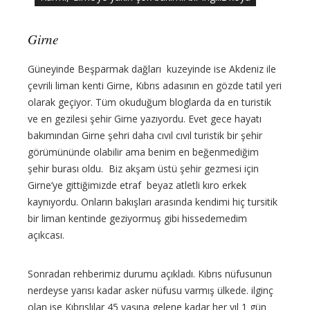
Girne
Güneyinde Beşparmak dağları kuzeyinde ise Akdeniz ile
çevrili liman kenti Girne, Kıbrıs adasının en gözde tatil yeri
olarak geçiyor. Tüm okuduğum bloglarda da en turistik
ve en gezilesi şehir Girne yazıyordu. Evet gece hayatı
bakımından Girne şehri daha cıvıl cıvıl turistik bir şehir
görümününde olabilir ama benim en beğenmediğim
şehir burası oldu. Biz akşam üstü şehir gezmesi için
Girne’ye gittiğimizde etraf beyaz atletli kıro erkek
kaynıyordu. Onların bakışları arasında kendimi hiç tursitik
bir liman kentinde geziyormuş gibi hissedemedim
açıkcası.
Sonradan rehberimiz durumu açıkladı. Kıbrıs nüfusunun
nerdeyse yarısı kadar asker nüfusu varmış ülkede. ilginç
olan ise Kıbrıslılar 45 yaşına gelene kadar her yıl 1 gün