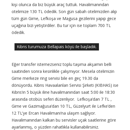
kişi olunca da biz büyük araç tuttuk. Havalimanından
otelimize 130 TL ödedik. Son gün sabah otelimizden alıp
tüm gün Girne, Lefkoşa ve Magusa gezilerini yapıp gece
uçağına bizi yetiştirdiler. Bu tur için ise toplam 700 TL
ödedik.
Kıbrıs turumuza Bellapais köyü ile başladık.
Eğer transfer istemezseniz toplu taşıma akşamın belli
saatinden sonra kesinlikle çalışmıyor. Mesela otelimizin
Girne merkeze ring servisi bile en geç 19.30 da
dönüyordu. Kıbrıs Havaalanları Servisi Şirketi (KIBHAS) ise
Kıbrıs’ın 5 büyük iline havalimanından saat 5:00 ile 18:30
arasında otobüs seferi düzenliyor.
Lefkoşa’dan 7 TL ,
Girne ve Gazimağusa’dan 10 TL, Güzelyurt ile Lefke’den
12 TL’ye Ercan Havalimanı’na ulaşım sağlıyor.
Havalimanından kalkan bu servisler uçak saatlerine göre
ayarlanmış, o yüzden rahatlıkla kullanabilirsiniz.