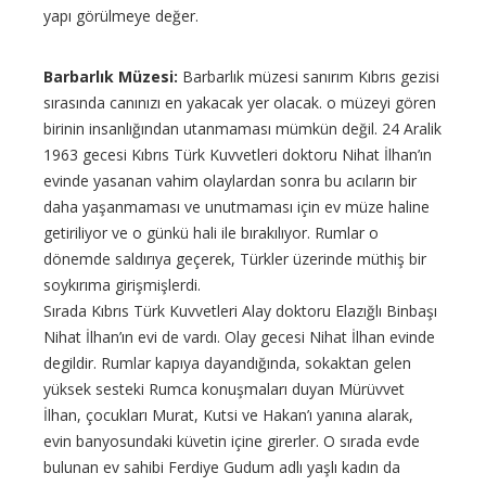
yapı görülmeye değer.
Barbarlık Müzesi:
Barbarlık müzesi sanırım Kıbrıs gezisi
sırasında canınızı en yakacak yer olacak. o müzeyi gören
birinin insanlığından utanmaması mümkün değil. 24 Aralik
1963 gecesi Kıbrıs Türk Kuvvetleri doktoru Nihat İlhan’ın
evinde yasanan vahim olaylardan sonra bu acıların bir
daha yaşanmaması ve unutmaması için ev müze haline
getiriliyor ve o günkü hali ile bırakılıyor. Rumlar o
dönemde saldırıya geçerek, Türkler üzerinde müthiş bir
soykırıma girişmişlerdi.
Sırada Kıbrıs Türk Kuvvetleri Alay doktoru Elazığlı Binbaşı
Nihat İlhan’ın evi de vardı. Olay gecesi Nihat İlhan evinde
degildir. Rumlar kapıya dayandığında, sokaktan gelen
yüksek sesteki Rumca konuşmaları duyan Mürüvvet
İlhan, çocukları Murat, Kutsi ve Hakan’ı yanına alarak,
evin banyosundaki küvetin içine girerler. O sırada evde
bulunan ev sahibi Ferdiye Gudum adlı yaşlı kadın da