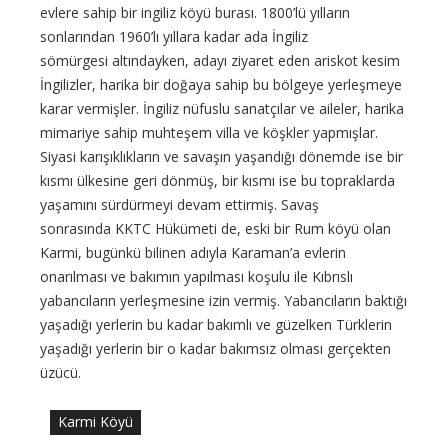
evlere sahip bir ingiliz köyü burası. 1800’lü yılların
sonlarından 1960’lı yıllara kadar ada İngiliz
sömürgesi altındayken, adayı ziyaret eden ariskot kesim
İngilizler, harika bir doğaya sahip bu bölgeye yerleşmeye
karar vermişler. İngiliz nüfuslu sanatçılar ve aileler, harika
mimariye sahip muhteşem villa ve köşkler yapmışlar.
Siyasi karışıklıkların ve savaşın yaşandığı dönemde ise bir
kısmı ülkesine geri dönmüş, bir kısmı ise bu topraklarda
yaşamını sürdürmeyi devam ettirmiş. Savaş
sonrasında KKTC Hükümeti de, eski bir Rum köyü olan
Karmi, bugünkü bilinen adıyla Karaman’a evlerin
onarılması ve bakımın yapılması koşulu ile Kıbrıslı
yabancıların yerleşmesine izin vermiş. Yabancıların baktığı
yaşadığı yerlerin bu kadar bakımlı ve güzelken Türklerin
yaşadığı yerlerin bir o kadar bakımsız olması gerçekten
üzücü.
Karmi Köyü