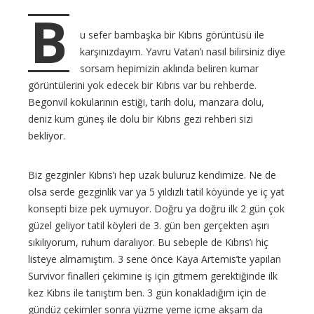
t
B
s
u sefer bambaşka bir Kıbrıs görüntüsü ile
karşınızdayım. Yavru Vatan’ı nasıl bilirsiniz diye
sorsam hepimizin aklında beliren kumar
görüntülerini yok edecek bir Kıbrıs var bu rehberde.
Begonvil kokularının estiği, tarih dolu, manzara dolu,
deniz kum güneş ile dolu bir Kıbrıs gezi rehberi sizi
bekliyor.
Biz gezginler Kıbrıs’ı hep uzak buluruz kendimize. Ne de
olsa serde gezginlik var ya 5 yıldızlı tatil köyünde ye iç yat
konsepti bize pek uymuyor. Doğru ya doğru ilk 2 gün çok
güzel geliyor tatil köyleri de 3. gün ben gerçekten aşırı
sıkılıyorum, ruhum daralıyor. Bu sebeple de Kıbrıs’ı hiç
listeye almamıştım. 3 sene önce Kaya Artemis’te yapılan
Survivor finalleri çekimine iş için gitmem gerektiğinde ilk
kez Kıbrıs ile tanıştım ben. 3 gün konakladığım için de
gündüz çekimler sonra yüzme yeme içme akşam da