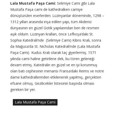
Lala Mustafa Paşa Cami:
Selimiye Cami gibi Lala
Mustafa Paşa cami de kathedralken camiye
dönüştürülen eserlerden. Lüzinyanlar döneminde, 1298 –
1312 yılları arasında inşa edilen yapı, tüm Akdeniz
dünyasının en güzel Gotik yapılarından ben de resmen
aşık oldum. Lüzinyan kralları, önce Lefkoşa’daki St.
Sophia Katedrali’nde (Selimiye Cami) Kıbrıs Kralı, sonra
da Mağusa’da St. Nicholas Katedrali’nde (Lala Mustafa
Paşa Cami) Kudüs Kralı olarak taç giyerlermiş. 1571
yılında cami haline getirilene dek, bu tören geleneği
devam etmiş. Katedralin en güzel ve en iyi korunmuş
olan batı cephesinin mimarisi Fransa’daki Reims ve notre
dame kathedrallerinden etkilenerek yapılmış, gerçekten
efsane olmuş. Gezilicekler listesinin başında olması
gereken bir yer.
Lala Mustafa Paşa Cami