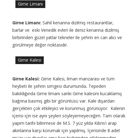
Girne Limanı
Girne Limanı:
Sahil kenarına dizilmiş restaurantlar,
barlar ve eski Venedik evleri ile deniz kenarına dizilmiş
birbirinden güzel yatlar tekneler ile şehrin en can alıcı ve
görülmeye değer noktasıdır.
Girne Kalesi
Girne Kalesi:
Girne Kalesi, liman manzarası ve tüm
heybeti ile şehrin simgesi durumunda
.
Tepeden
bakıldığında Girne limanı sanki Girne kalesini kucaklamış
bağrına basmış gibi bir görüntüsü var. Kale dışardan
gerçekten çok etkileyici ve korunmuş görünüyor. Kalenin
içerisi için ise aynı şeyleri söyleyemeyeceğim. Tam olarak
yapım tarihi bilinmese de M.S. 7 yüz yılda Kıbrıs’ı arap
akınlarına karşı korumak için yapılmış. İçerisinde 8 adet
müze var diyorlar ama ben hiçbirinden etkilenmedim.