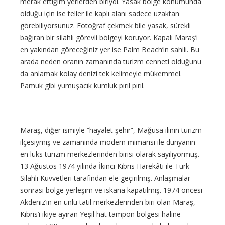
merak ettiğim yerlerden biriydi. Yasak bölge konumunda
olduğu için ise teller ile kaplı alanı sadece uzaktan
görebiliyorsunuz. Fotoğraf çekmek bile yasak, sürekli
bağıran bir silahlı görevli bölgeyi koruyor. Kapalı Maraş’ı
en yakından göreceğiniz yer ise Palm Beach’in sahili. Bu
arada neden oranın zamanında turizm cenneti olduğunu
da anlamak kolay denizi tek kelimeyle mükemmel.
Pamuk gibi yumuşacık kumluk pırıl pırıl.
Maraş, diğer ismiyle “hayalet şehir”, Mağusa ilinin turizm
ilçesiymiş ve zamanında modern mimarisi ile dünyanın
en lüks turizm merkezlerinden birisi olarak sayılıyormuş.
13 Ağustos 1974 yılında İkinci Kıbrıs Harekâtı ile Türk
Silahlı Kuvvetleri tarafından ele geçirilmiş. Anlaşmalar
sonrası bölge yerleşim ve iskana kapatılmış. 1974 öncesi
Akdeniz’in en ünlü tatil merkezlerinden biri olan Maraş,
Kıbrıs’ı ikiye ayıran Yeşil hat tampon bölgesi haline