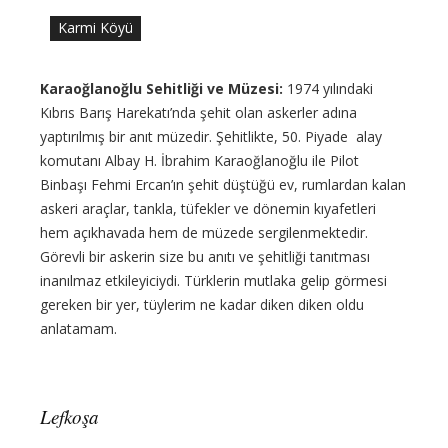
Karmi Köyü
Karaoğlanoğlu Sehitliği ve Müzesi:
1974 yılındaki
Kıbrıs Barış Harekatı’nda şehit olan askerler adına
yaptırılmış bir anıt müzedir. Şehitlikte, 50. Piyade alay
komutanı Albay H. İbrahim Karaoğlanoğlu ile Pilot
Binbaşı Fehmi Ercan’ın şehit düştüğü ev, rumlardan kalan
askeri araçlar, tankla, tüfekler ve dönemin kıyafetleri
hem açıkhavada hem de müzede sergilenmektedir.
Görevli bir askerin size bu anıtı ve şehitliği tanıtması
inanılmaz etkileyiciydi. Türklerin mutlaka gelip görmesi
gereken bir yer, tüylerim ne kadar diken diken oldu
anlatamam.
Lefkoşa