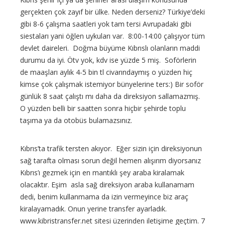
gerçekten çok zayıf bir ülke. Neden derseniz? Türkiye’deki
gibi 8-6 çalışma saatleri yok tam tersi Avrupadaki gibi
siestaları yani öğlen uykuları var. 8:00-14:00 çalışıyor tüm
devlet daireleri. Doğma büyüme Kıbrıslı olanların maddi
durumu da iyi. Ötv yok, kdv ise yüzde 5 miş. Soförlerin
de maaşları aylık 4-5 bin tl civarındaymış o yüzden hiç
kimse çok çalışmak istemiyor bünyelerine ters:) Bir soför
günlük 8 saat çalıştı mı daha da direksiyon sallamazmış.
O yüzden belli bir saatten sonra hiçbir şehirde toplu
taşıma ya da otobüs bulamazsınız.
Kıbrıs’ta trafik tersten akıyor. Eğer sizin için direksiyonun
sağ tarafta olması sorun değil hemen alışırım diyorsanız
Kıbrıs’ı gezmek için en mantıklı şey araba kiralamak
olacaktır. Eşim asla sağ direksiyon araba kullanamam
dedi, benim kullanmama da izin vermeyince biz araç
kiralayamadık. Onun yerine transfer ayarladık.
www.kibristransfer.net sitesi üzerinden iletişime geçtim. 7