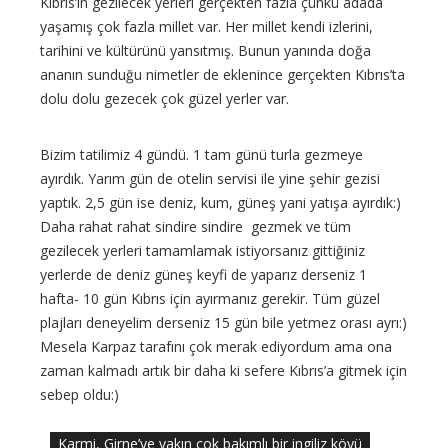
Kıbrıs’ın gezilecek yerleri gerçekten fazla çünkü adada
yaşamış çok fazla millet var. Her millet kendi izlerini,
tarihini ve kültürünü yansıtmış. Bunun yanında doğa
ananın sunduğu nimetler de eklenince gerçekten Kıbrıs’ta
dolu dolu gezecek çok güzel yerler var.
Bizim tatilimiz 4 gündü. 1 tam günü turla gezmeye
ayırdık. Yarım gün de otelin servisi ile yine şehir gezisi
yaptık. 2,5 gün ise deniz, kum, güneş yani yatışa ayırdık:)
Daha rahat rahat sindire sindire gezmek ve tüm
gezilecek yerleri tamamlamak istiyorsanız gittiğiniz
yerlerde de deniz güneş keyfi de yaparız derseniz 1
hafta- 10 gün Kıbrıs için ayırmanız gerekir. Tüm güzel
plajları deneyelim derseniz 15 gün bile yetmez orası ayrı:)
Mesela Karpaz tarafını çok merak ediyordum ama ona
zaman kalmadı artık bir daha ki sefere Kıbrıs’a gitmek için
sebep oldu:)
Karmi, Girne’ye yakın çok bakımlı bir ingiliz köyü