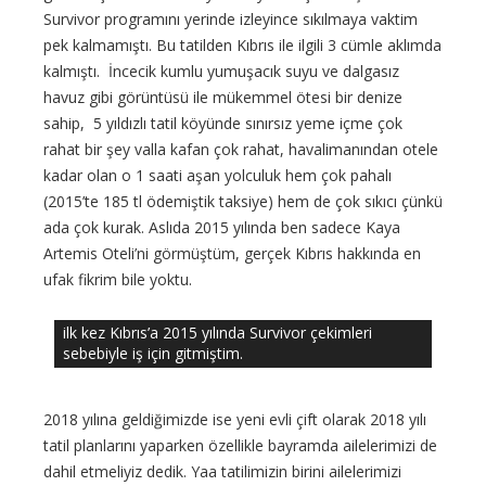
Survivor programını yerinde izleyince sıkılmaya vaktim
pek kalmamıştı. Bu tatilden Kıbrıs ile ilgili 3 cümle aklımda
kalmıştı. İncecik kumlu yumuşacık suyu ve dalgasız
havuz gibi görüntüsü ile mükemmel ötesi bir denize
sahip, 5 yıldızlı tatil köyünde sınırsız yeme içme çok
rahat bir şey valla kafan çok rahat, havalimanından otele
kadar olan o 1 saati aşan yolculuk hem çok pahalı
(2015’te 185 tl ödemiştik taksiye) hem de çok sıkıcı çünkü
ada çok kurak. Aslıda 2015 yılında ben sadece Kaya
Artemis Oteli’ni görmüştüm, gerçek Kıbrıs hakkında en
ufak fikrim bile yoktu.
ilk kez Kıbrıs’a 2015 yılında Survivor çekimleri
sebebiyle iş için gitmiştim.
2018 yılına geldiğimizde ise yeni evli çift olarak 2018 yılı
tatil planlarını yaparken özellikle bayramda ailelerimizi de
dahil etmeliyiz dedik. Yaa tatilimizin birini ailelerimizi