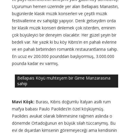
Uçurumun hemen üzerinde yer alan Bellapais Manastırı,
bugünlerde klasik müzik konserleri ve çeşitli müzik
festivallerine ev sahipliği yapıyor. Denk gelseydim orda
bir klasik müzik konseri dinlemek çok isterdim, eminim
çok büyüleyici bir deneyim olacaktır. Her güzel şeyin bir
bedeli var. Ne yazık ki bu köy Kıbrıs’ın en pahalı evlerine
ve en pahalı birbirinden romantik restaurantlarına sahip.
En ucuz ev 200.000 pounddan başlıyormuş, 3.000.000
pounda kadar ev varmış.
Bellapais Köyü muhteşem bir Girne Manzarasına
sahip
Mavi Köşk:
Burası, Kıbrıs doğumlu İtalyan asıllı rum
mafya babası Paulo Paolides’in özel köşküymüş.
Paolides avukat olarak bilinmesine rağmen aslında o
dönemde Ortadoğunun en büyük silah tüccarıymış. Bu
evi de dışardan kimsenin göremeyeceği ama kendisinin