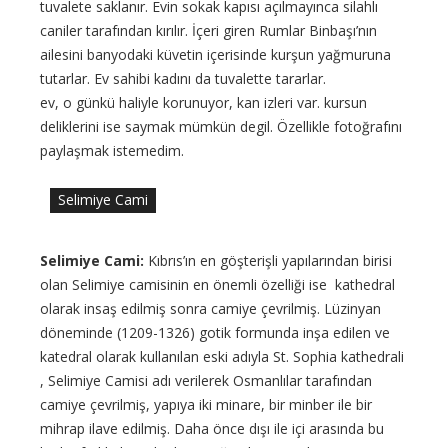
tuvalete saklanır. Evin sokak kapısı açılmayınca silahlı
caniler tarafından kırılır. İçeri giren Rumlar Binbaşı’nın
ailesini banyodaki küvetin içerisinde kurşun yağmuruna
tutarlar. Ev sahibi kadını da tuvalette tararlar.
ev, o günkü haliyle korunuyor, kan izleri var. kursun
deliklerini ise saymak mümkün degil. Özellikle fotoğrafını
paylaşmak istemedim.
Selimiye Cami
Selimiye Cami:
Kıbrıs’ın en göşterişli yapılarından birisi
olan Selimiye camisinin en önemli özelliği ise kathedral
olarak insaş edilmiş sonra camiye çevrilmiş. Lüzinyan
döneminde (1209-1326) gotik formunda inşa edilen ve
katedral olarak kullanılan eski adıyla St. Sophia kathedrali
, Selimiye Camisi adı verilerek Osmanlılar tarafından
camiye çevrilmiş, yapıya iki minare, bir minber ile bir
mihrap ilave edilmiş. Daha önce dışı ile içi arasında bu