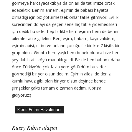
görmeye harcayacaktık ya da onları da tatilimize ortak
edecektik. Benim annem, eşimin de babası hayatta
olmadığı için biz götürmezsek onlar tatile gitmiyor. Evlilik
sürecinden dolayı da geçen sene hiç tatile gidemedikleri
için dedik bu sefer hep birlikte hem eşimin hem de benim
ailemle tatile gidelim. Ben, eşim, babam, kayınvalidem,
eşimin abisi, eltim ve onların çocuğu ile birlikte 7 kişilik bir
grup olduk. Grupta hem yaşlı hem bebek olunca bize her
şey dahil tatil köyü mantıklı geldi. Bir de ben babamı daha
önce Türkiye’de çok fazla yere götürdüm bu sefer
görmediği bir yer olsun dedim. Eşimin ailesi de denizi
kumlu havuz gibi olan bir yer olsun deyince bende
şimşekler çaktı tamam o zaman dedim, Kıbrıs’a
gidiyoruz:)
Kıbrıs Ercan Havalimanı
Kuzey Kıbrıs ulaşım