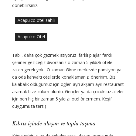
dönebilirsiniz.
Acapulco otel sahili
Acapulco Otel
Tabii, daha çok gezmek istiyoruz farklı plajlar farklı
şehirler geziceğiz diyorsanız o zaman 5 yıldızlı otele
zaten gerek yok. O zaman Girne merkezde pansiyon ya
da oda kahvaltı otellerde konaklamanızı öneririm. Biz
kalabalık olduğumuz için öğlen ayrı akşam ayrı restaurant
aramak bize zülum olurdu. Gençler ya da çocuksuz aileler
için ben hiç bir zaman 5 yıldızlı otel önermem. Keşif
duygumuza ters:)
Kıbrıs içinde ulaşım ve toplu taşıma
Kıbrıs şehir içi ya da şehirler arası ulaşım konusunda