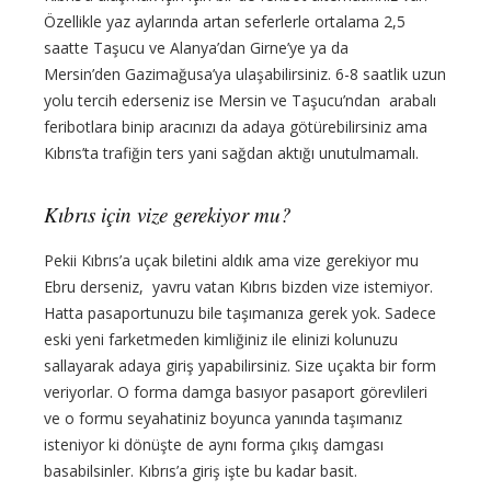
Özellikle yaz aylarında artan seferlerle ortalama 2,5
saatte Taşucu ve Alanya’dan Girne’ye ya da
Mersin’den Gazimağusa’ya ulaşabilirsiniz. 6-8 saatlik uzun
yolu tercih ederseniz ise Mersin ve Taşucu’ndan arabalı
feribotlara binip aracınızı da adaya götürebilirsiniz ama
Kıbrıs’ta trafiğin ters yani sağdan aktığı unutulmamalı.
Kıbrıs için vize gerekiyor mu?
Pekii Kıbrıs’a uçak biletini aldık ama vize gerekiyor mu
Ebru derseniz, yavru vatan Kıbrıs bizden vize istemiyor.
Hatta pasaportunuzu bile taşımanıza gerek yok. Sadece
eski yeni farketmeden kimliğiniz ile elinizi kolunuzu
sallayarak adaya giriş yapabilirsiniz. Size uçakta bir form
veriyorlar. O forma damga basıyor pasaport görevlileri
ve o formu seyahatiniz boyunca yanında taşımanız
isteniyor ki dönüşte de aynı forma çıkış damgası
basabilsinler. Kıbrıs’a giriş işte bu kadar basit.