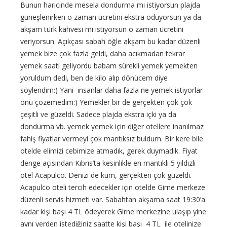
Bunun haricinde mesela dondurma mı istiyorsun plajda
güneşlenirken o zaman ücretini ekstra ödüyorsun ya da
akşam türk kahvesi mi istiyorsun o zaman ücretini
veriyorsun. Açıkçası sabah öğle akşam bu kadar düzenli
yemek bize çok fazla geldi, daha acıkmadan tekrar
yemek saati geliyordu babam sürekli yemek yemekten
yoruldum dedi, ben de kilo alıp dönücem diye
söylendim:) Yani insanlar daha fazla ne yemek istiyorlar
onu çözemedim:) Yemekler bir de gerçekten çok çok
çeşitli ve güzeldi. Sadece plajda ekstra içki ya da
dondurma vb. yemek yemek için diğer otellere inanılmaz
fahiş fiyatlar vermeyi çok mantıksız buldum. Bir kere bile
otelde elimizi cebimize atmadık, gerek duymadık. Fiyat
denge açısından Kıbrıs’ta kesinlikle en mantıklı 5 yıldızlı
otel Acapulco. Denizi de kum, gerçekten çok güzeldi.
Acapulco oteli tercih edecekler için otelde Girne merkeze
düzenli servis hizmeti var. Sabahtan akşama saat 19:30’a
kadar kişi başı 4 TL ödeyerek Girne merkezine ulaşıp yine
aynı yerden istediğiniz saatte kişi başı 4 TL ile otelinize