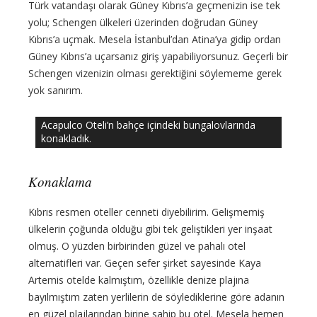
Türk vatandaşı olarak Güney Kıbrıs’a geçmenizin ise tek
yolu; Schengen ülkeleri üzerinden doğrudan Güney
Kıbrıs’a uçmak. Mesela İstanbul’dan Atina’ya gidip ordan
Güney Kıbrıs’a uçarsanız giriş yapabiliyorsunuz. Geçerli bir
Schengen vizenizin olması gerektiğini söylememe gerek
yok sanırım.
Acapulco Oteli’n bahçe içindeki bungalovlarında
konakladık.
Konaklama
Kıbrıs resmen oteller cenneti diyebilirim. Gelişmemiş
ülkelerin çoğunda olduğu gibi tek geliştikleri yer inşaat
olmuş. O yüzden birbirinden güzel ve pahalı otel
alternatifleri var. Geçen sefer şirket sayesinde Kaya
Artemis otelde kalmıştım, özellikle denize plajına
bayılmıştım zaten yerlilerin de söylediklerine göre adanın
en güzel plajlarından birine sahip bu otel. Mesela hemen