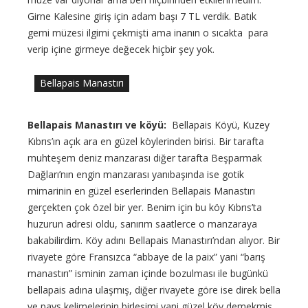
Girne Kalesine giriş için adam başı 7 TL verdik. Batık
gemi müzesi ilgimi çekmişti ama inanın o sıcakta para
verip içine girmeye değecek hiçbir şey yok.
Bellapais Manastırı
Bellapais Manastırı ve köyü:
Bellapais Köyü, Kuzey
Kıbrıs’ın açık ara en güzel köylerinden birisi. Bir tarafta
muhteşem deniz manzarası diğer tarafta Beşparmak
Dağları’nın engin manzarası yanıbaşında ise gotik
mimarinin en güzel eserlerinden Bellapais Manastırı
gerçekten çok özel bir yer. Benim için bu köy Kıbrıs’ta
huzurun adresi oldu, sanırım saatlerce o manzaraya
bakabilirdim. Köy adını Bellapais Manastırı’ndan alıyor. Bir
rivayete göre Fransızca “abbaye de la paix” yani “barış
manastırı” isminin zaman içinde bozulması ile bugünkü
bellapais adına ulaşmış, diğer rivayete göre ise direk bella
ve pays kelimelerinin birleşimi yani güzel köy demekmiş.