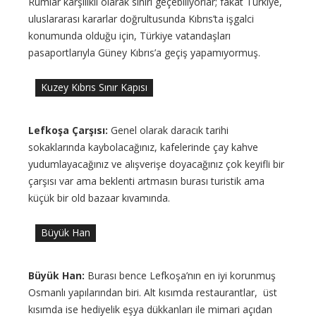
Rumlar karşılıklı olarak sınırı geçebiliyorlar; fakat Türkiye,
uluslararası kararlar doğrultusunda Kıbrıs’ta işgalci
konumunda olduğu için, Türkiye vatandaşları
pasaportlarıyla Güney Kıbrıs’a geçiş yapamıyormuş.
Kuzey Kıbrıs Sınır Kapısı
Lefkoşa Çarşısı:
Genel olarak daracık tarihi
sokaklarında kaybolacağınız, kafelerinde çay kahve
yudumlayacağınız ve alışverişe doyacağınız çok keyifli bir
çarşısı var ama beklenti artmasın burası turistik ama
küçük bir old bazaar kıvamında.
Büyük Han
Büyük Han:
Burası bence Lefkoşa’nın en iyi korunmuş
Osmanlı yapılarından biri. Alt kısımda restaurantlar, üst
kısımda ise hediyelik eşya dükkanları ile mimari açıdan