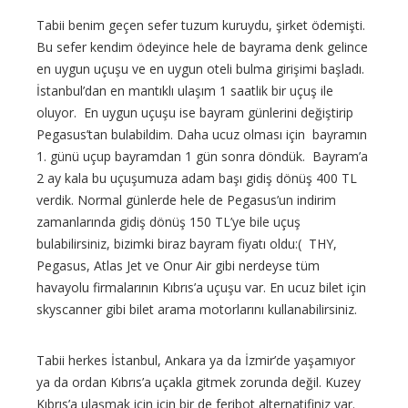
Tabii benim geçen sefer tuzum kuruydu, şirket ödemişti.
Bu sefer kendim ödeyince hele de bayrama denk gelince
en uygun uçuşu ve en uygun oteli bulma girişimi başladı.
İstanbul’dan en mantıklı ulaşım 1 saatlik bir uçuş ile
oluyor. En uygun uçuşu ise bayram günlerini değiştirip
Pegasus’tan bulabildim. Daha ucuz olması için bayramın
1. günü uçup bayramdan 1 gün sonra döndük. Bayram’a
2 ay kala bu uçuşumuza adam başı gidiş dönüş 400 TL
verdik. Normal günlerde hele de Pegasus’un indirim
zamanlarında gidiş dönüş 150 TL’ye bile uçuş
bulabilirsiniz, bizimki biraz bayram fiyatı oldu:( THY,
Pegasus, Atlas Jet ve Onur Air gibi nerdeyse tüm
havayolu firmalarının Kıbrıs’a uçuşu var. En ucuz bilet için
skyscanner gibi bilet arama motorlarını kullanabilirsiniz.
Tabii herkes İstanbul, Ankara ya da İzmir’de yaşamıyor
ya da ordan Kıbrıs’a uçakla gitmek zorunda değil. Kuzey
Kıbrıs’a ulaşmak için için bir de feribot alternatifiniz var.