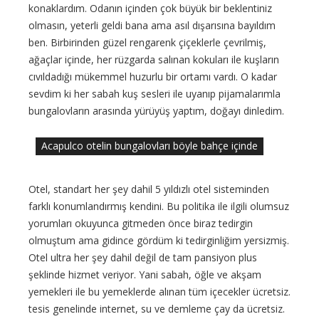
konaklardım. Odanın içinden çok büyük bir beklentiniz
olmasın, yeterli geldi bana ama asıl dışarısına bayıldım
ben. Birbirinden güzel rengarenk çiçeklerle çevrilmiş,
ağaçlar içinde, her rüzgarda salınan kokuları ile kuşların
cıvıldadığı mükemmel huzurlu bir ortamı vardı. O kadar
sevdim ki her sabah kuş sesleri ile uyanıp pijamalarımla
bungalovların arasında yürüyüş yaptım, doğayı dinledim.
Acapulco otelin bungalovları böyle bahçe içinde
Otel, standart her şey dahil 5 yıldızlı otel sisteminden
farklı konumlandırmış kendini. Bu politika ile ilgili olumsuz
yorumları okuyunca gitmeden önce biraz tedirgin
olmuştum ama gidince gördüm ki tedirginliğim yersizmiş.
Otel ultra her şey dahil değil de tam pansiyon plus
şeklinde hizmet veriyor. Yani sabah, öğle ve akşam
yemekleri ile bu yemeklerde alınan tüm içecekler ücretsiz.
tesis genelinde internet, su ve demleme çay da ücretsiz.