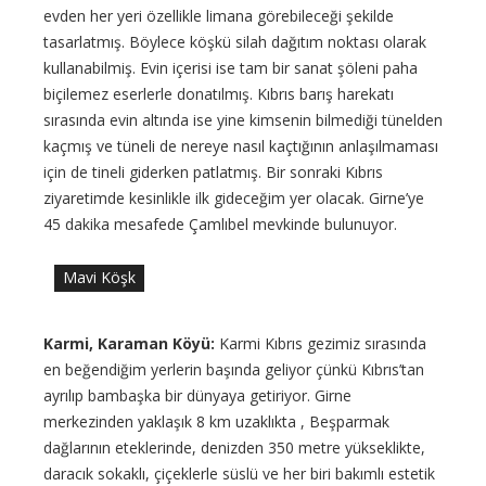
evden her yeri özellikle limana görebileceği şekilde
tasarlatmış. Böylece köşkü silah dağıtım noktası olarak
kullanabilmiş. Evin içerisi ise tam bir sanat şöleni paha
biçilemez eserlerle donatılmış. Kıbrıs barış harekatı
sırasında evin altında ise yine kimsenin bilmediği tünelden
kaçmış ve tüneli de nereye nasıl kaçtığının anlaşılmaması
için de tineli giderken patlatmış. Bir sonraki Kıbrıs
ziyaretimde kesinlikle ilk gideceğim yer olacak. Girne’ye
45 dakika mesafede Çamlıbel mevkinde bulunuyor.
Mavi Köşk
Karmi, Karaman Köyü:
Karmi Kıbrıs gezimiz sırasında
en beğendiğim yerlerin başında geliyor çünkü Kıbrıs’tan
ayrılıp bambaşka bir dünyaya getiriyor. Girne
merkezinden yaklaşık 8 km uzaklıkta , Beşparmak
dağlarının eteklerinde, denizden 350 metre yükseklikte,
daracık sokaklı, çiçeklerle süslü ve her biri bakımlı estetik