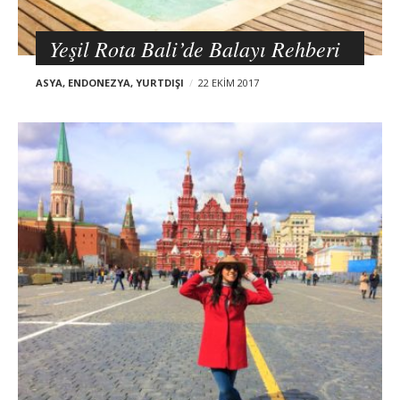
Yeşil Rota Bali’de Balayı Rehberi
ASYA
,
ENDONEZYA
,
YURTDIŞI
22 EKIM 2017