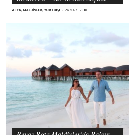
ASYA
,
MALDIVLER
,
YURTDIŞI
24 MART 2018
Beyaz Rota Maldivler’de Balayı