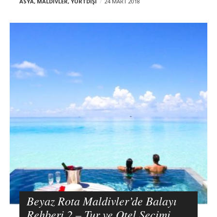
ASYA
,
MALDIVLER
,
YURTDIŞI
24 MART 2018
Beyaz Rota Maldivler’de Balayı
Rehberi 2 – Tur ve Otel Seçimi