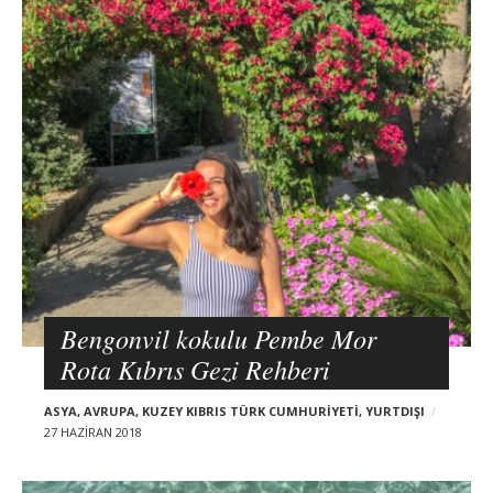
Bengonvil kokulu Pembe Mor
Rota Kıbrıs Gezi Rehberi
ASYA
,
AVRUPA
,
KUZEY KIBRIS TÜRK CUMHURIYETI
,
YURTDIŞI
27 HAZIRAN 2018