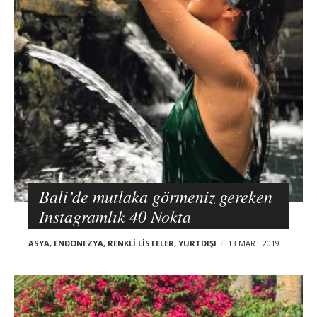
Bali’de mutlaka görmeniz gereken
Instagramlık 40 Nokta
ASYA
,
ENDONEZYA
,
RENKLI LISTELER
,
YURTDIŞI
13 MART 2019