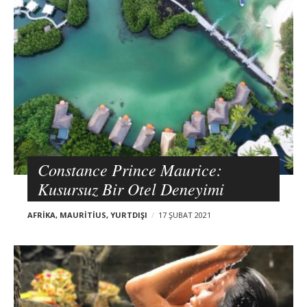
o
s
t
s
Constance Prince Maurice:
Kusursuz Bir Otel Deneyimi
AFRIKA
,
MAURITIUS
,
YURTDIŞI
17 ŞUBAT 2021