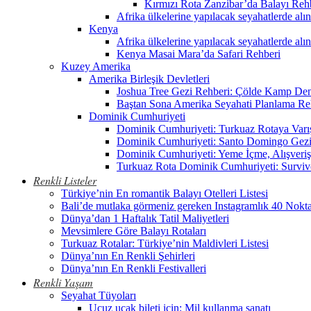
Kırmızı Rota Zanzibar’da Balayı Reh
Afrika ülkelerine yapılacak seyahatlerde alı
Kenya
Afrika ülkelerine yapılacak seyahatlerde alı
Kenya Masai Mara’da Safari Rehberi
Kuzey Amerika
Amerika Birleşik Devletleri
Joshua Tree Gezi Rehberi: Çölde Kamp De
Baştan Sona Amerika Seyahati Planlama Re
Dominik Cumhuriyeti
Dominik Cumhuriyeti: Turkuaz Rotaya Varı
Dominik Cumhuriyeti: Santo Domingo Gezi
Dominik Cumhuriyeti: Yeme İçme, Alışveriş
Turkuaz Rota Dominik Cumhuriyeti: Surviv
Renkli Listeler
Türkiye’nin En romantik Balayı Otelleri Listesi
Bali’de mutlaka görmeniz gereken Instagramlık 40 Nokt
Dünya’dan 1 Haftalık Tatil Maliyetleri
Mevsimlere Göre Balayı Rotaları
Turkuaz Rotalar: Türkiye’nin Maldivleri Listesi
Dünya’nın En Renkli Şehirleri
Dünya’nın En Renkli Festivalleri
Renkli Yaşam
Seyahat Tüyoları
Ucuz uçak bileti için: Mil kullanma sanatı