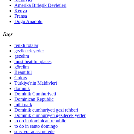
Amerika Birleşik Devletleri
Kenya
Fransa
Doğu Anadolu
Tags
renkli rotalar
gezilecek yerler
gezelim
most beatiful places
görelim
Beautiful
Colors
Türkiye'nin Maldivleri
dominik
Dominik Cumhuriyeti
Dominican Republic
milli park
Dominik cumhuriyeti gezi rehberi
Dominik cumhuriyeti gezilecek yerler
to do in dominican republic
to do in santo domingo
survivor adası nerede