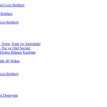
led Gezi Rehberi
 Rehberi
ezi Rehberi
 Yeme, İçme ve Aktiviteler
 Tur ve Otel Seçimi
Doğru Bilinen Yanlışlar
mlık 40 Nokta
ezi Rehberi
el Deneyimi