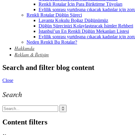
Renkli Rotalar İçin Para Biriktirme Tüyoları
Evlilik sonrası yurtdışına çıkacak kadınlar için zor
Renkli Rotalar Düğün Süreci
Lavanta Kokulu Boğaz Düğünümüz
Düğün Sürecinizi Kolaylaştıracak İsimler Rehberi
İstanbul’un En Renkli Düğün Mekanları Listesi
Evlilik sonrası yurtdışına çıkacak kadınlar için zor
Neden Renkli Bu Rotalar?
Hakkımda
Reklam & İletişim
Search and filter blog content
Close
Search
Content filters