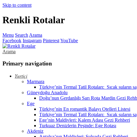
Skip to content
Renkli Rotalar
Menu
Search
Arama
Facebook
Instagram
Pinterest
YouTube
Arama
Primary navigation
Yurtiçi
Marmara
Türkiye’nin Termal Tatil Rotaları: Sıcak suların s
Güneydoğu Anadolu
Doğu’nun Gerdanlığı Sarı Rota Mardin Gezi Rehb
Ege
Türkiye’nin En romantik Balayı Otelleri Listesi
Türkiye’nin Termal Tatil Rotaları: Sıcak suların s
Ege’nin Maldivleri: Kalem Adası Gezi Rehberi
Turkuaz Denizlerin Peşinde: Ege Rotası
Akdeniz
Antalya’nın Maldivleri: Suluada Gezi Rehberi