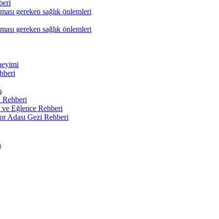
beri
nması gereken sağlık önlemleri
nması gereken sağlık önlemleri
neyimi
hberi
ş
 Rehberi
 ve Eğlence Rehberi
or Adası Gezi Rehberi
a