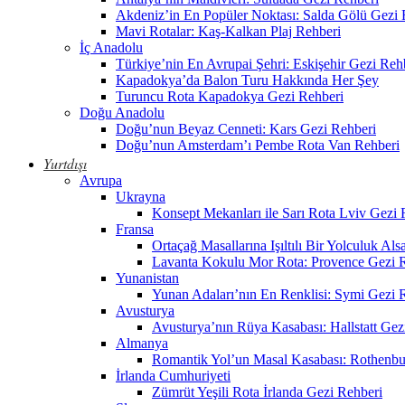
Akdeniz’in En Popüler Noktası: Salda Gölü Gezi 
Mavi Rotalar: Kaş-Kalkan Plaj Rehberi
İç Anadolu
Türkiye’nin En Avrupai Şehri: Eskişehir Gezi Reh
Kapadokya’da Balon Turu Hakkında Her Şey
Turuncu Rota Kapadokya Gezi Rehberi
Doğu Anadolu
Doğu’nun Beyaz Cenneti: Kars Gezi Rehberi
Doğu’nun Amsterdam’ı Pembe Rota Van Rehberi
Yurtdışı
Avrupa
Ukrayna
Konsept Mekanları ile Sarı Rota Lviv Gezi 
Fransa
Ortaçağ Masallarına Işıltılı Bir Yolculuk Al
Lavanta Kokulu Mor Rota: Provence Gezi 
Yunanistan
Yunan Adaları’nın En Renklisi: Symi Gezi 
Avusturya
Avusturya’nın Rüya Kasabası: Hallstatt Gez
Almanya
Romantik Yol’un Masal Kasabası: Rothenbu
İrlanda Cumhuriyeti
Zümrüt Yeşili Rota İrlanda Gezi Rehberi