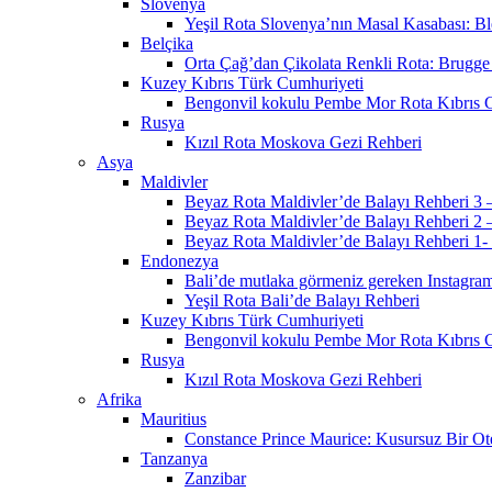
Slovenya
Yeşil Rota Slovenya’nın Masal Kasabası: B
Belçika
Orta Çağ’dan Çikolata Renkli Rota: Brugge
Kuzey Kıbrıs Türk Cumhuriyeti
Bengonvil kokulu Pembe Mor Rota Kıbrıs G
Rusya
Kızıl Rota Moskova Gezi Rehberi
Asya
Maldivler
Beyaz Rota Maldivler’de Balayı Rehberi 3 –
Beyaz Rota Maldivler’de Balayı Rehberi 2 –
Beyaz Rota Maldivler’de Balayı Rehberi 1- 
Endonezya
Bali’de mutlaka görmeniz gereken Instagra
Yeşil Rota Bali’de Balayı Rehberi
Kuzey Kıbrıs Türk Cumhuriyeti
Bengonvil kokulu Pembe Mor Rota Kıbrıs G
Rusya
Kızıl Rota Moskova Gezi Rehberi
Afrika
Mauritius
Constance Prince Maurice: Kusursuz Bir Ot
Tanzanya
Zanzibar