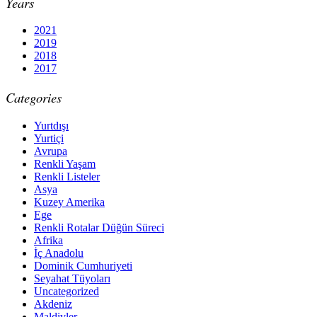
Years
2021
2019
2018
2017
Categories
Yurtdışı
Yurtiçi
Avrupa
Renkli Yaşam
Renkli Listeler
Asya
Kuzey Amerika
Ege
Renkli Rotalar Düğün Süreci
Afrika
İç Anadolu
Dominik Cumhuriyeti
Seyahat Tüyoları
Uncategorized
Akdeniz
Maldivler