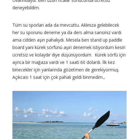
civarındaydı. Ben uzun ricalar sonucunda ücretsiz
deneyebildim.
Tüm su sporları ada da mevcuttu. Aklınıza gelebilecek
her su sporunu deneme ya da ders alma sansınız vardı
ama cidden aşırı pahalıydı. Mesela ben stand up paddle
board yani kürek sörfünü aşırı denemek istiyordum kesin
ücretsiz ve kolaydır diye düşünüyordum. Kürek sörfü için
ayrıca bir mağaza vardı ve 1 saati 60 dolardı. İlk kez
binecekler için yanlarında gözetmen de gerekiyormuş.
Açıkcası 1 saat için çok pahalı geldi binmedim.,