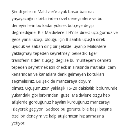
Şimdi gelelim Maldivler’e ayak basar basmaz
yaşayacağınız birbirinden özel deneyimlere ve bu
deneyimlerin bu kadar yüksek bütçeye deyip
değmediğine. Biz Maldivler’e THY ile direkt uçtuğumuz ve
gece yarısı uçuşu olduğu için 8 saatlik uçuşta direk
uyuduk ve sabah dinç bir şekilde uyanıp Maldivlere
yaklaşmayı tepeden seyretmeyi bekledik. Eğer
transferiniz deniz uçağı değilse bu muhteşem cenneti
tepeden seyretmek için check in sırasında mutlaka cam
kenarından ve kanatlara denk gelmeyen koltukları
seçmelisiniz. Bu şekilde manzaraya doyum
olmaz. Uçuşumuzun yaklaşık 15-20 dakikalık bölümünde
yukarıdaki gibi birbirinden güzel Maldivler’e özgü hep
afişlerde gördüğünüz hayalini kurduğunuz manzarayı
izleyerek geçiyor. Sadece bu görüntü bile başlı başına
özel bir deneyim ve kalp atışlarınızın hızlanmasına
yetiyor.