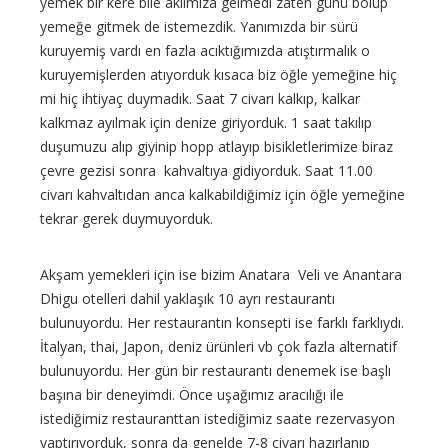
yemek bir kere bile aklımıza gelmedi zaten günü bölüp
yemeğe gitmek de istemezdik. Yanımızda bir sürü
kuruyemiş vardı en fazla acıktığımızda atıştırmalık o
kuruyemişlerden atıyorduk kısaca biz öğle yemeğine hiç
mi hiç ihtiyaç duymadık. Saat 7 civarı kalkıp, kalkar
kalkmaz ayılmak için denize giriyorduk. 1 saat takılıp
duşumuzu alıp giyinip hopp atlayıp bisikletlerimize biraz
çevre gezisi sonra kahvaltıya gidiyorduk. Saat 11.00
civarı kahvaltıdan anca kalkabildiğimiz için öğle yemeğine
tekrar gerek duymuyorduk.
Akşam yemekleri için ise bizim Anatara Veli ve Anantara
Dhigu otelleri dahil yaklaşık 10 ayrı restaurantı
bulunuyordu. Her restaurantın konsepti ise farklı farklıydı.
İtalyan, thai, Japon, deniz ürünleri vb çok fazla alternatif
bulunuyordu. Her gün bir restaurantı denemek ise başlı
başına bir deneyimdi. Önce uşağımız aracılığı ile
istediğimiz restauranttan istediğimiz saate rezervasyon
yaptırıyorduk, sonra da genelde 7-8 civarı hazırlanıp