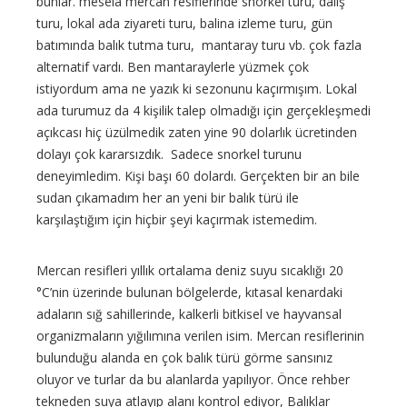
bunlar. mesela mercan resiflerinde snorkel turu, dalış
turu, lokal ada ziyareti turu, balina izleme turu, gün
batımında balık tutma turu, mantaray turu vb. çok fazla
alternatif vardı. Ben mantaraylerle yüzmek çok
istiyordum ama ne yazık ki sezonunu kaçırmışım. Lokal
ada turumuz da 4 kişilik talep olmadığı için gerçekleşmedi
açıkcası hiç üzülmedik zaten yine 90 dolarlık ücretinden
dolayı çok kararsızdık. Sadece snorkel turunu
deneyimledim. Kişi başı 60 dolardı. Gerçekten bir an bile
sudan çıkamadım her an yeni bir balık türü ile
karşılaştığım için hiçbir şeyi kaçırmak istemedim.
Mercan resifleri yıllık ortalama deniz suyu sıcaklığı 20
°C’nin üzerinde bulunan bölgelerde, kıtasal kenardaki
adaların sığ sahillerinde, kalkerli bitkisel ve hayvansal
organizmaların yığılımına verilen isim. Mercan resiflerinin
bulunduğu alanda en çok balık türü görme sansınız
oluyor ve turlar da bu alanlarda yapılıyor. Önce rehber
tekneden suya atlayıp alanı kontrol ediyor, Balıklar