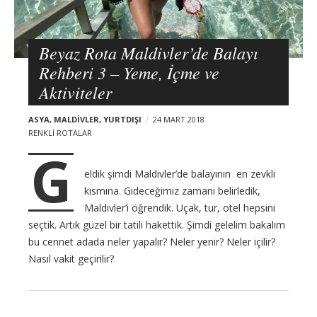
t
s
Beyaz Rota Maldivler’de Balayı
Rehberi 3 – Yeme, İçme ve
Aktiviteler
ASYA
,
MALDIVLER
,
YURTDIŞI
24 MART 2018
RENKLI ROTALAR
G
eldik şimdi Maldivler’de balayının en zevkli
kısmına. Gideceğimiz zamanı belirledik,
Maldivler’i öğrendik. Uçak, tur, otel hepsini
seçtik. Artık güzel bir tatili hakettik. Şimdi gelelim bakalım
bu cennet adada neler yapalır? Neler yenir? Neler içilir?
Nasıl vakit geçirilir?