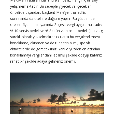
Maldivlerin adalarında hindistan cevizi hariç hiç bir şey
yetişmemektedir. Bu sebeple yiyecek ve içecekler
öncelikle dışarıdan, başkent Male’ye ithal edilir,
sonrasında da otellere dağıtım yapılır. Bu yüzden de
oteller fiyatlarının yanında 2 çeşit vergi uygulamaktadır:
% 10 servis bedeli ve % 8 ürün ve hizmet bedeli ( bu vergi
sürekli olarak yükselmektedir) Hatta bu vergilendirmeyi
konaklama, ekipman ya da tur satın alımı, spa vb
aktivitelerde de göreceksiniz. Yani o yüzden en azından
konaklamayı vergiler dahil edilmiş şekilde ödeyip kafanız
rahat bir şekilde adaya gelmeniz önemli.