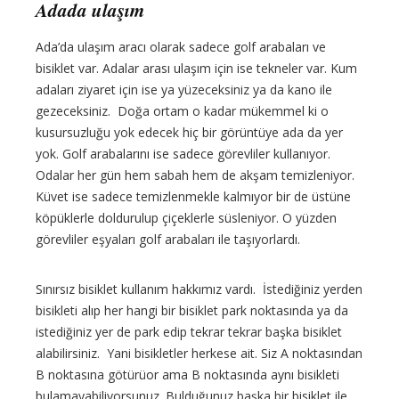
Adada ulaşım
Ada’da ulaşım aracı olarak sadece golf arabaları ve
bisiklet var. Adalar arası ulaşım için ise tekneler var. Kum
adaları ziyaret için ise ya yüzeceksiniz ya da kano ile
gezeceksiniz. Doğa ortam o kadar mükemmel ki o
kusursuzluğu yok edecek hiç bir görüntüye ada da yer
yok. Golf arabalarını ise sadece görevliler kullanıyor.
Odalar her gün hem sabah hem de akşam temizleniyor.
Küvet ise sadece temizlenmekle kalmıyor bir de üstüne
köpüklerle doldurulup çiçeklerle süsleniyor. O yüzden
görevliler eşyaları golf arabaları ile taşıyorlardı.
Sınırsız bisiklet kullanım hakkımız vardı. İstediğiniz yerden
bisikleti alıp her hangi bir bisiklet park noktasında ya da
istediğiniz yer de park edip tekrar tekrar başka bisiklet
alabilirsiniz. Yani bisikletler herkese ait. Siz A noktasından
B noktasına götürüor ama B noktasında aynı bisikleti
bulamayabiliyorsunuz. Bulduğunuz başka bir bisiklet ile