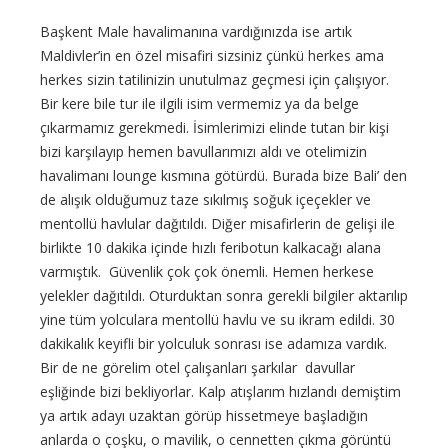
Başkent Male havalimanına vardığınızda ise artık
Maldivler’in en özel misafiri sizsiniz çünkü herkes ama
herkes sizin tatilinizin unutulmaz geçmesi için çalışıyor.
Bir kere bile tur ile ilgili isim vermemiz ya da belge
çıkarmamız gerekmedi. İsimlerimizi elinde tutan bir kişi
bizi karşılayıp hemen bavullarımızı aldı ve otelimizin
havalimanı lounge kısmına götürdü. Burada bize Bali’ den
de alışık olduğumuz taze sıkılmış soğuk içeçekler ve
mentollü havlular dağıtıldı. Diğer misafirlerin de gelişi ile
birlikte 10 dakika içinde hızlı feribotun kalkacağı alana
varmıştık. Güvenlik çok çok önemli. Hemen herkese
yelekler dağıtıldı. Oturduktan sonra gerekli bilgiler aktarılıp
yine tüm yolculara mentollü havlu ve su ikram edildi. 30
dakikalık keyifli bir yolculuk sonrası ise adamıza vardık.
Bir de ne görelim otel çalışanları şarkılar davullar
eşliğinde bizi bekliyorlar. Kalp atışlarım hızlandı demiştim
ya artık adayı uzaktan görüp hissetmeye başladığın
anlarda o çoşku, o mavilik, o cennetten çıkma görüntü