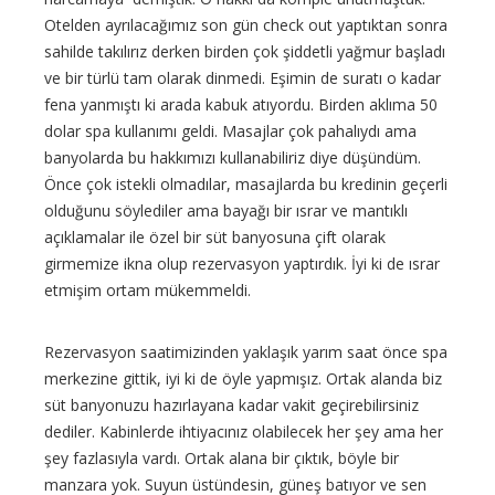
Otelden ayrılacağımız son gün check out yaptıktan sonra
sahilde takılırız derken birden çok şiddetli yağmur başladı
ve bir türlü tam olarak dinmedi. Eşimin de suratı o kadar
fena yanmıştı ki arada kabuk atıyordu. Birden aklıma 50
dolar spa kullanımı geldi. Masajlar çok pahalıydı ama
banyolarda bu hakkımızı kullanabiliriz diye düşündüm.
Önce çok istekli olmadılar, masajlarda bu kredinin geçerli
olduğunu söylediler ama bayağı bir ısrar ve mantıklı
açıklamalar ile özel bir süt banyosuna çift olarak
girmemize ikna olup rezervasyon yaptırdık. İyi ki de ısrar
etmişim ortam mükemmeldi.
Rezervasyon saatimizinden yaklaşık yarım saat önce spa
merkezine gittik, iyi ki de öyle yapmışız. Ortak alanda biz
süt banyonuzu hazırlayana kadar vakit geçirebilirsiniz
dediler. Kabinlerde ihtiyacınız olabilecek her şey ama her
şey fazlasıyla vardı. Ortak alana bir çıktık, böyle bir
manzara yok. Suyun üstündesin, güneş batıyor ve sen