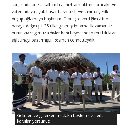
karşısında adeta kalbim hızlı hızlı atmaktan duracaktı ve
zaten adaya ayak basar basmaz heyecanıma yenik
düşüp ağlamaya başladım. O an işte verdiğimiz tüm
paraya değmişti. 35 ülke gezmiştim ama ilk zamanlar
burun kıvırdığım Maldivler beni heyecandan mutluluktan
ağlatmayı başarmıştı. Resmen cennetteydik.
Gelirken ve giderken mutlaka böyle müziklerle
karşılanıyorsunuz.