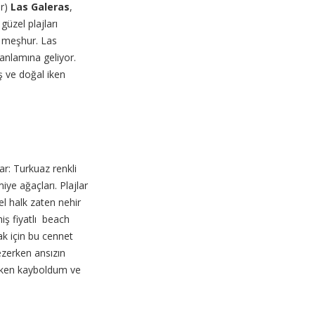
ar)
Las Galeras
,
üzel plajları
le meşhur. Las
 anlamına geliyor.
 ve doğal iken
ar: Turkuaz renkli
iye ağaçları. Plajlar
rel halk zaten nehir
iş fiyatlı beach
k için bu cennet
gezerken ansızın
şırken kayboldum ve