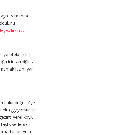
si aynı zamanda
 ödülünü
eyebilirsiniz.
geye otelden bir
ğu için verdiğiniz
akmamak lazım yani
enin bulunduğu köye
runlu) giyiyorsunuz
gezinti yerel köylü
taşlık yerlerden
 durmadan bu yolu