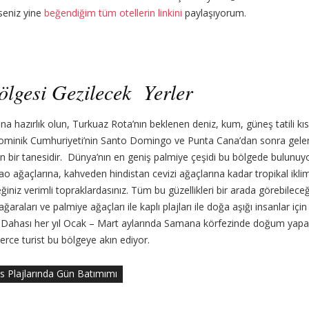
seniz yine
beğendiğim tüm otellerin linkini
paylaşıyorum.
lgesi Gezilecek Yerler
na hazırlık olun, Turkuaz Rota’nın beklenen deniz, kum, güneş tatili kı
minik Cumhuriyeti’nin Santo Domingo ve Punta Cana’dan sonra gele
den bir tanesidir. Dünya’nın en geniş palmiye çeşidi bu bölgede bulunu
o ağaçlarına, kahveden hindistan cevizi ağaçlarına kadar tropikal ikli
ğiniz verimli topraklardasınız. Tüm bu güzellikleri bir arada görebileceğ
mağaraları ve palmiye ağaçları ile kaplı plajları ile doğa aşığı insanlar i
. Dahası her yıl Ocak – Mart aylarında Samana körfezinde doğum yapa
nlerce turist bu bölgeye akın ediyor.
s Plajlarında Gün Batımımı