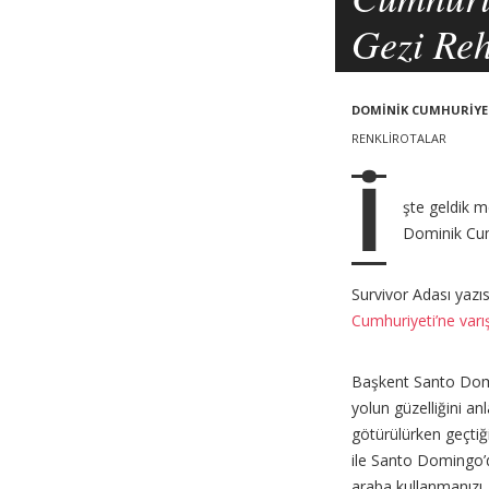
a
p
Gezi Reh
v
o
i
s
g
DOMINIK CUMHURIYE
a
t
RENKLIROTALAR
t
s
İ
i
şte geldik m
o
Dominik Cumh
n
Survivor Adası yazı
Cumhuriyeti’ne varı
Başkent Santo Domi
yolun güzelliğini a
götürülürken geçtiğ
ile Santo Domingo’d
araba kullanmanızı,