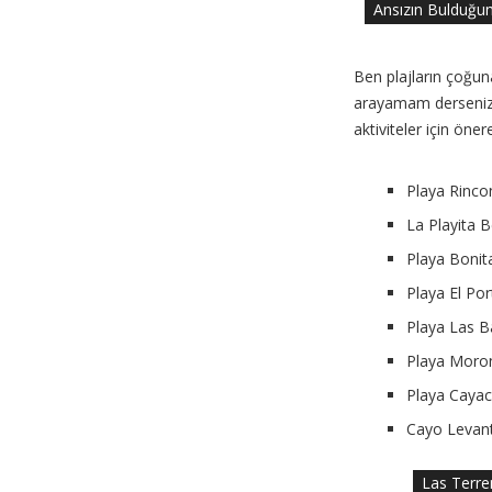
Ansızın Bulduğum
Ben plajların çoğun
arayamam derseniz 
aktiviteler için önere
Playa Rinco
La Playita 
Playa Bonit
Playa El Por
Playa Las B
Playa Moron
Playa Caya
Cayo Levant
Las Terren