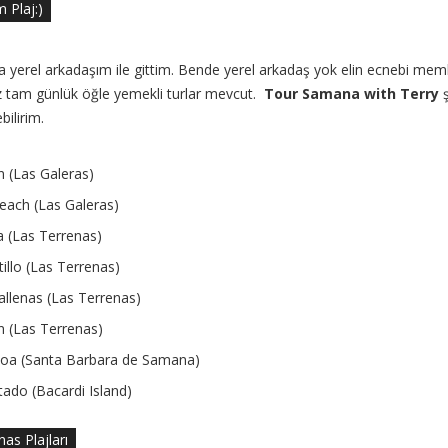
 Plaj:)
a yerel arkadaşım ile gittim. Bende yerel arkadaş yok elin ecnebi meml
tam günlük öğle yemekli turlar mevcut.
Tour Samana with Terry
ş
bilirim.
n (Las Galeras)
Beach (Las Galeras)
a (Las Terrenas)
tillo (Las Terrenas)
allenas (Las Terrenas)
 (Las Terrenas)
coa (Santa Barbara de Samana)
ado (Bacardi Island)
as Plajları