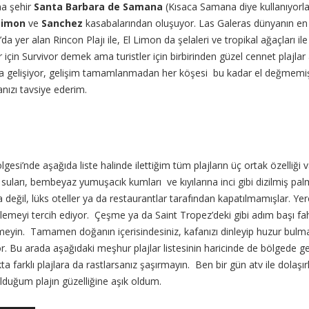
a şehir
Santa Barbara de Samana
(Kısaca Samana diye kullanıyorl
Limon
ve
Sanchez
kasabalarından oluşuyor. Las Galeras dünyanın en g
’da yer alan Rincon Plajı ile, El Limon da şelaleri ve tropikal ağaçları i
 için Survivor demek ama turistler için birbirinden güzel cennet plajlar
la gelişiyor, gelişim tamamlanmadan her köşesi bu kadar el değmemiş
ızı tavsiye ederim.
esi’nde aşağıda liste halinde ilettiğim tüm plajların üç ortak özelliği v
a suları, bembeyaz yumuşacık kumları ve kıyılarına inci gibi dizilmiş palm
nda değil, lüks oteller ya da restaurantlar tarafından kapatılmamışlar. Ye
nlemeyi tercih ediyor. Çeşme ya da Saint Tropez’deki gibi adım başı fah
meyin. Tamamen doğanın içerisindesiniz, kafanızı dinleyip huzur bulma
iyor. Bu arada aşağıdaki meşhur plajlar listesinin haricinde de bölgede 
a farklı plajlara da rastlarsanız şaşırmayın. Ben bir gün atv ile dola
lduğum plajın güzelliğine aşık oldum.