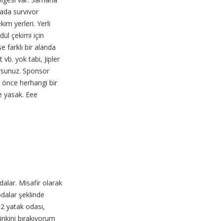
bada survivor
im yerleri. Yerli
dül çekimi için
e farklı bir alanda
 vb. yok tabi, Jipler
orsunuz. Sponsor
 önce herhangi bir
e yasak. Eee
alar. Misafir olarak
odalar şeklinde
 2 yatak odası,
inkini bırakıyorum