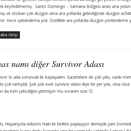
ek keşfedilmemiş. Santo Domingo – Samana Bölgesi arası ana yolun
ş ve otoban çok düzgün ama ara yollarda gelindiğinde düzgün asfalt 
yor. Gece ışıklandırma yok. Özellikle ara yollarda düzgün yönlendirme 
aba Girişi
nas namı diğer Survivor Adası
vor ‘ın ada sorunsalı ile başlayalım. Gazetelere de çok çıktı, sanki m
 çok tartışıldı. Şok şok evet survivor adası diye bir yer yok, olsa olsa 
n da tüm çekiciliğini yitirmiyor mu sorarım size 🙂
, Hispanyola Adası’nı Haiti ile birlikte paylaşıyor demiştik yani Domin
riyeti’nin kuzey doğu kıyısında yine bir yarımada şeklinde Samana B