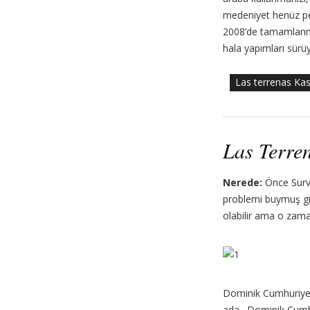
medeniyet henüz p
2008’de tamamlanmı
hala yapımları sürü
Las terrenas Kas
Las Terre
Nerede:
Önce Survi
problemi buymuş gibi
olabilir ama o zama
Dominik Cumhuriyeti
ada. Dominik Cumhu