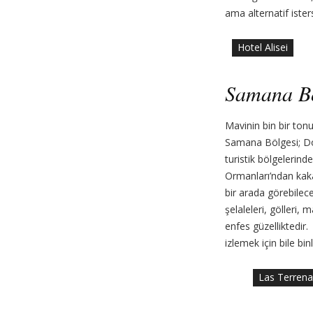
ama alternatif ister
Hotel Alisei
Samana Bö
Mavinin bin bir tonu
Samana Bölgesi; Do
turistik bölgelerin
Ormanları’ndan kaka
bir arada görebilece
şelaleleri, gölleri, 
enfes güzelliktedir
izlemek için bile bi
Las Terrena