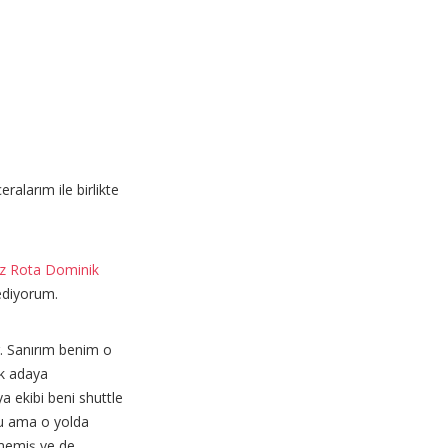
alarım ile birlikte
z Rota Dominik
diyorum.
. Sanırım benim o
lk adaya
a ekibi beni shuttle
ru ama o yolda
ğmemiş ve de