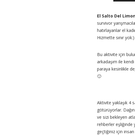
El Salto Del Limo
survivor yarışmacıl
hatırlayanlar el kadı
Hizmette sınır yok:)
Bu aktivite için bu
arkadaşım ile kendi 
paraya kesinlikle d
🙂
Aktivite yaklaşık 4 
götürüyorlar. Dağın
ve sizi bekleyen atla
rehberler eşliğinde
geçtiğiniz için ins