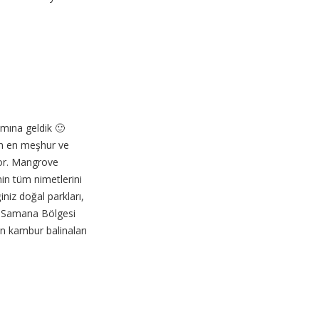
smına geldik 🙂
n en meşhur ve
yor. Mangrove
min tüm nimetlerini
iniz doğal parkları,
çin Samana Bölgesi
n kambur balinaları