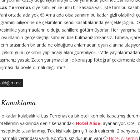
Las Terrrenas
diye sahilleri ile ünlü bir kasaba var. İşte tam bu kasa
 Yani ortada ada yok 🙂 Ama ada olsa sanırım bu kadar gizli olabilirdi çek
gramını biliyor ne de çekimlerin kendi kasabalarında gerçekleştiğini. Ö
esinlikle yarışmacıların olduğu sahillere götürmüyorlar. Her yarışma is
oyunlarının gerçekleştiği sahilleri bile bulmanız imkansız. Tabela, işaret
iyelerin arasından bir anda ne olduğunu anlamadan oyun alanına ulaşıy
çekim günü çekimin yapılacağı alanı görebiliyor. TV’de yayınlanmadan
aşmanız yasak. Zaten yarışmacılar ile konuşup fotoğraf çektirmeniz d
ışması da böyle olmalı değil mi ?
kaldığım ev
s Konaklama
i o kadar kalabalık ki Las Terrenas’da bir oteli komple kapatmış durumd
otellerinin yakınında deniz kenarındaki
Hotel Alisei
ayarlanıyor. Otel; 
konseptinde tasarlanmış. Tek kişi kaldığım çift katlı dairemin 2 banyosu,
, hamaklı verandası vardı. Konforu siz düşünün yani 🙂
Hotel Alisei’nin
l