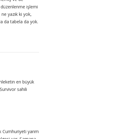
 düzenlenme işlemi
ne yazık ki yok,
ya da tabela da yok.
emleketin en büyük
Survivor sahili
ik Cumhuriyeti yarım
ölgesi var. Samana