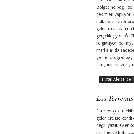
Bölgesine bağlı ise
çekimleri yapılıyor.
halk ne survivor pro
gelen markaları da k
gerçekleşiyor. Ödül 
ile gidiliyor, palm
markalar da sadece 
yerde fotoğraf payl
dünyanın en zor yar
Hotel Aleisei’de 
Las Terrena
Survivor çekim ekib
gelenlere ise kendi 
değil, yazlık evler 
mutfağı ve koltuklu