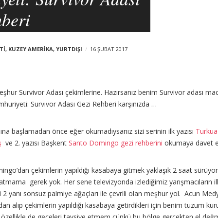
beri
TI
,
KUZEY AMERIKA
,
YURTDIŞI
16 ŞUBAT 2017
eşhur Survivor Adası çekimlerine. Hazırsanız benim Survivor adası macer
uriyeti: Survivor Adası Gezi Rehberi karşınızda …
sına başlamadan önce eğer okumadıysanız sizi serinin ilk yazısı
Turkua
ş
ve 2. yazısı Başkent
Santo Domingo gezi rehberini
okumaya davet e
ngo’dan çekimlerin yapıldığı kasabaya gitmek yaklaşık 2 saat sürüyor
nlatmama gerek yok. Her sene televizyonda izlediğimiz yarışmacıların i
i 2 yanı sonsuz palmiye ağaçları ile çevrili olan meşhur yol. Acun Medy
an alıp çekimlerin yapıldığı kasabaya getirdikleri için benim tuzum ku
 özellikle de geceleri tavsiye etmem çünkü bu bölge gerçekten el de