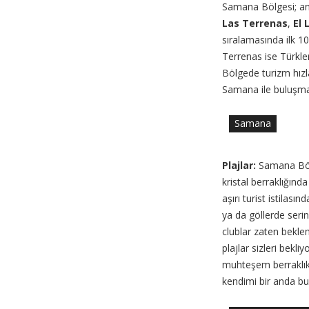
Samana Bölgesi; an
Las Terrenas
,
El 
sıralamasında ilk 10
Terrenas ise Türkler
Bölgede turizm hız
Samana ile buluşman
Samana
Plajlar:
Samana Bölg
kristal berraklığınd
aşırı turist istilası
ya da göllerde seri
clublar zaten bekle
plajlar sizleri bekl
muhteşem berraklıkt
kendimi bir anda bu