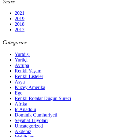
Years
2021
2019
2018
2017
Categories
Yurtdışı
Yurtiçi
Avrupa
Renkli Yaşam
Renkli Listeler
Asya
Kuzey Amerika
Ege
Renkli Rotalar Düğün Süreci
Afrika
İç Anadolu
Dominik Cumhuriyeti
Seyahat Tüyoları
Uncategorized
Akdeniz
Maldivler