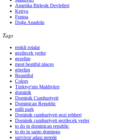
Amerika Birleşik Devletleri
Kenya
Fransa
Doğu Anadolu
Tags
renkli rotalar
gezilecek yerler
gezelim
most beatiful places
görelim
Beautiful
Colors
Türkiye'nin Maldivleri
dominik
Dominik Cumhuriyeti
Dominican Republic
milli park
Dominik cumhuriyeti gezi rehberi
Dominik cumhuriyeti gezilecek yerler
to do in dominican republic
to do in santo domingo
survivor adası nerede