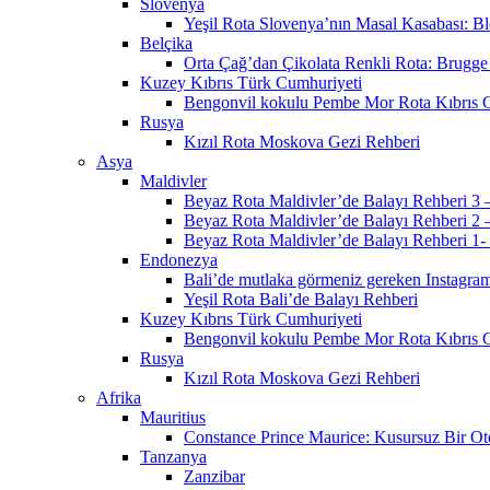
Slovenya
Yeşil Rota Slovenya’nın Masal Kasabası: B
Belçika
Orta Çağ’dan Çikolata Renkli Rota: Brugge
Kuzey Kıbrıs Türk Cumhuriyeti
Bengonvil kokulu Pembe Mor Rota Kıbrıs G
Rusya
Kızıl Rota Moskova Gezi Rehberi
Asya
Maldivler
Beyaz Rota Maldivler’de Balayı Rehberi 3 –
Beyaz Rota Maldivler’de Balayı Rehberi 2 –
Beyaz Rota Maldivler’de Balayı Rehberi 1- 
Endonezya
Bali’de mutlaka görmeniz gereken Instagra
Yeşil Rota Bali’de Balayı Rehberi
Kuzey Kıbrıs Türk Cumhuriyeti
Bengonvil kokulu Pembe Mor Rota Kıbrıs G
Rusya
Kızıl Rota Moskova Gezi Rehberi
Afrika
Mauritius
Constance Prince Maurice: Kusursuz Bir Ot
Tanzanya
Zanzibar