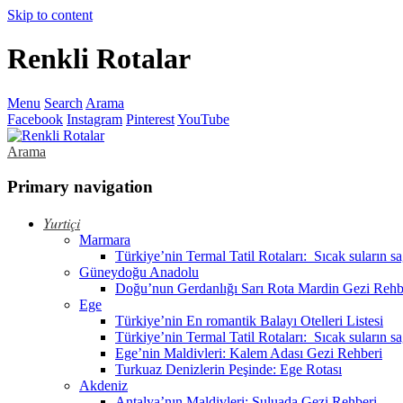
Skip to content
Renkli Rotalar
Menu
Search
Arama
Facebook
Instagram
Pinterest
YouTube
Arama
Primary navigation
Yurtiçi
Marmara
Türkiye’nin Termal Tatil Rotaları: Sıcak suların s
Güneydoğu Anadolu
Doğu’nun Gerdanlığı Sarı Rota Mardin Gezi Rehb
Ege
Türkiye’nin En romantik Balayı Otelleri Listesi
Türkiye’nin Termal Tatil Rotaları: Sıcak suların s
Ege’nin Maldivleri: Kalem Adası Gezi Rehberi
Turkuaz Denizlerin Peşinde: Ege Rotası
Akdeniz
Antalya’nın Maldivleri: Suluada Gezi Rehberi