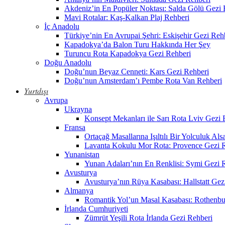
Akdeniz’in En Popüler Noktası: Salda Gölü Gezi 
Mavi Rotalar: Kaş-Kalkan Plaj Rehberi
İç Anadolu
Türkiye’nin En Avrupai Şehri: Eskişehir Gezi Reh
Kapadokya’da Balon Turu Hakkında Her Şey
Turuncu Rota Kapadokya Gezi Rehberi
Doğu Anadolu
Doğu’nun Beyaz Cenneti: Kars Gezi Rehberi
Doğu’nun Amsterdam’ı Pembe Rota Van Rehberi
Yurtdışı
Avrupa
Ukrayna
Konsept Mekanları ile Sarı Rota Lviv Gezi 
Fransa
Ortaçağ Masallarına Işıltılı Bir Yolculuk Al
Lavanta Kokulu Mor Rota: Provence Gezi 
Yunanistan
Yunan Adaları’nın En Renklisi: Symi Gezi 
Avusturya
Avusturya’nın Rüya Kasabası: Hallstatt Gez
Almanya
Romantik Yol’un Masal Kasabası: Rothenbu
İrlanda Cumhuriyeti
Zümrüt Yeşili Rota İrlanda Gezi Rehberi