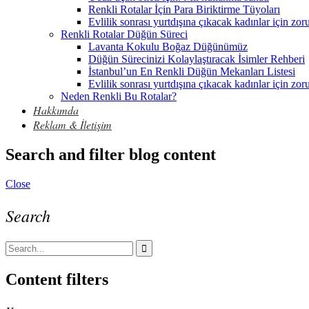
Renkli Rotalar İçin Para Biriktirme Tüyoları
Evlilik sonrası yurtdışına çıkacak kadınlar için zor
Renkli Rotalar Düğün Süreci
Lavanta Kokulu Boğaz Düğünümüz
Düğün Sürecinizi Kolaylaştıracak İsimler Rehberi
İstanbul’un En Renkli Düğün Mekanları Listesi
Evlilik sonrası yurtdışına çıkacak kadınlar için zor
Neden Renkli Bu Rotalar?
Hakkımda
Reklam & İletişim
Search and filter blog content
Close
Search
Content filters