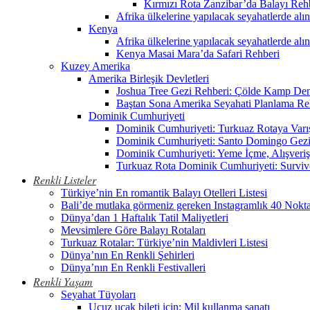
Kırmızı Rota Zanzibar’da Balayı Reh
Afrika ülkelerine yapılacak seyahatlerde alı
Kenya
Afrika ülkelerine yapılacak seyahatlerde alı
Kenya Masai Mara’da Safari Rehberi
Kuzey Amerika
Amerika Birleşik Devletleri
Joshua Tree Gezi Rehberi: Çölde Kamp De
Baştan Sona Amerika Seyahati Planlama Re
Dominik Cumhuriyeti
Dominik Cumhuriyeti: Turkuaz Rotaya Varı
Dominik Cumhuriyeti: Santo Domingo Gezi
Dominik Cumhuriyeti: Yeme İçme, Alışveriş
Turkuaz Rota Dominik Cumhuriyeti: Surviv
Renkli Listeler
Türkiye’nin En romantik Balayı Otelleri Listesi
Bali’de mutlaka görmeniz gereken Instagramlık 40 Nokt
Dünya’dan 1 Haftalık Tatil Maliyetleri
Mevsimlere Göre Balayı Rotaları
Turkuaz Rotalar: Türkiye’nin Maldivleri Listesi
Dünya’nın En Renkli Şehirleri
Dünya’nın En Renkli Festivalleri
Renkli Yaşam
Seyahat Tüyoları
Ucuz uçak bileti için: Mil kullanma sanatı