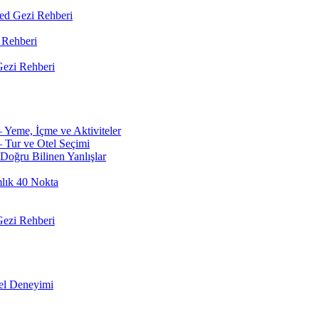
led Gezi Rehberi
 Rehberi
ezi Rehberi
 Yeme, İçme ve Aktiviteler
 Tur ve Otel Seçimi
Doğru Bilinen Yanlışlar
mlık 40 Nokta
ezi Rehberi
el Deneyimi