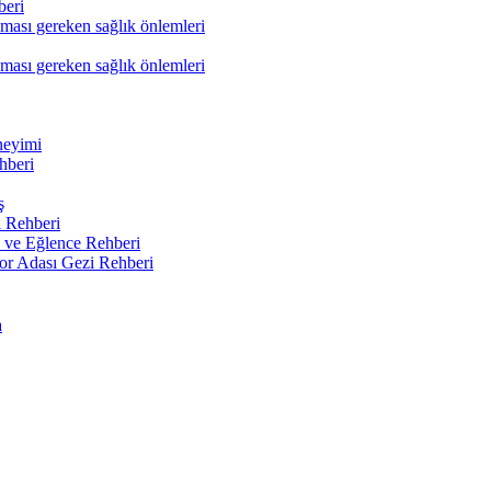
beri
nması gereken sağlık önlemleri
nması gereken sağlık önlemleri
neyimi
hberi
ş
 Rehberi
 ve Eğlence Rehberi
or Adası Gezi Rehberi
a