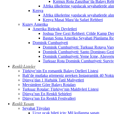
Kırmızı Rota Zanzibar’da Balayı Reh
Afrika ülkelerine yapılacak seyahatlerde alı
Kenya
Afrika ülkelerine yapılacak seyahatlerde alı
Kenya Masai Mara’da Safari Rehberi
Kuzey Amerika
Amerika Birleşik Devletleri
Joshua Tree Gezi Rehberi: Çölde Kamp De
Baştan Sona Amerika Seyahati Planlama Re
Dominik Cumhuriyeti
Dominik Cumhuriyeti: Turkuaz Rotaya Varı
Dominik Cumhuriyeti: Santo Domingo Gezi
Dominik Cumhuriyeti: Yeme İçme, Alışveriş
Turkuaz Rota Dominik Cumhuriyeti: Surviv
Renkli Listeler
Türkiye’nin En romantik Balayı Otelleri Listesi
Bali’de mutlaka görmeniz gereken Instagramlık 40 Nokt
Dünya’dan 1 Haftalık Tatil Maliyetleri
Mevsimlere Göre Balayı Rotaları
Turkuaz Rotalar: Türkiye’nin Maldivleri Listesi
Dünya’nın En Renkli Şehirleri
Dünya’nın En Renkli Festivalleri
Renkli Yaşam
Seyahat Tüyoları
Ucuz uçak bileti için: Mil kullanma sanatı