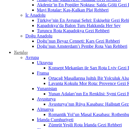
Akdeniz’in En Popüler Noktası: Salda Gölü Gezi 
Mavi Rotalar: Kaş-Kalkan Plaj Rehberi
İç Anadolu
Türkiye’nin En Avrupai Şehri: Eskişehir Gezi Reh
Kapadokya’da Balon Turu Hakkında Her Şey
Turuncu Rota Kapadokya Gezi Rehberi
Doğu Anadolu
Doğu’nun Beyaz Cenneti: Kars Gezi Rehberi
Doğu’nun Amsterdam’ı Pembe Rota Van Rehberi
Yurtdışı
Avrupa
Ukrayna
Konsept Mekanları ile Sarı Rota Lviv Gezi 
Fransa
Ortaçağ Masallarına Işıltılı Bir Yolculuk Al
Lavanta Kokulu Mor Rota: Provence Gezi 
Yunanistan
Yunan Adaları’nın En Renklisi: Symi Gezi 
Avusturya
Avusturya’nın Rüya Kasabası: Hallstatt Gez
Almanya
Romantik Yol’un Masal Kasabası: Rothenbu
İrlanda Cumhuriyeti
Zümrüt Yeşili Rota İrlanda Gezi Rehberi