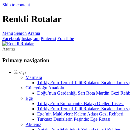
Skip to content
Renkli Rotalar
Menu
Search
Arama
Facebook
Instagram
Pinterest
YouTube
Arama
Primary navigation
Yurtiçi
Marmara
Türkiye’nin Termal Tatil Rotaları: Sıcak suların s
Güneydoğu Anadolu
Doğu’nun Gerdanlığı Sarı Rota Mardin Gezi Rehb
Ege
Türkiye’nin En romantik Balayı Otelleri Listesi
Türkiye’nin Termal Tatil Rotaları: Sıcak suların s
Ege’nin Maldivleri: Kalem Adası Gezi Rehberi
Turkuaz Denizlerin Peşinde: Ege Rotası
Akdeniz
Antalya’nın Maldivleri: Suluada Gezi Rehberi