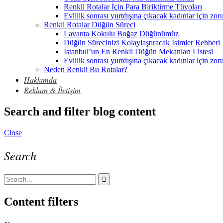
Renkli Rotalar İçin Para Biriktirme Tüyoları
Evlilik sonrası yurtdışına çıkacak kadınlar için zor
Renkli Rotalar Düğün Süreci
Lavanta Kokulu Boğaz Düğünümüz
Düğün Sürecinizi Kolaylaştıracak İsimler Rehberi
İstanbul’un En Renkli Düğün Mekanları Listesi
Evlilik sonrası yurtdışına çıkacak kadınlar için zor
Neden Renkli Bu Rotalar?
Hakkımda
Reklam & İletişim
Search and filter blog content
Close
Search
Content filters