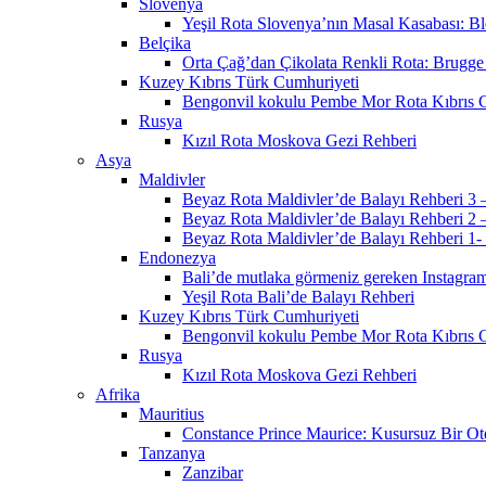
Slovenya
Yeşil Rota Slovenya’nın Masal Kasabası: B
Belçika
Orta Çağ’dan Çikolata Renkli Rota: Brugge
Kuzey Kıbrıs Türk Cumhuriyeti
Bengonvil kokulu Pembe Mor Rota Kıbrıs G
Rusya
Kızıl Rota Moskova Gezi Rehberi
Asya
Maldivler
Beyaz Rota Maldivler’de Balayı Rehberi 3 –
Beyaz Rota Maldivler’de Balayı Rehberi 2 –
Beyaz Rota Maldivler’de Balayı Rehberi 1- 
Endonezya
Bali’de mutlaka görmeniz gereken Instagra
Yeşil Rota Bali’de Balayı Rehberi
Kuzey Kıbrıs Türk Cumhuriyeti
Bengonvil kokulu Pembe Mor Rota Kıbrıs G
Rusya
Kızıl Rota Moskova Gezi Rehberi
Afrika
Mauritius
Constance Prince Maurice: Kusursuz Bir Ot
Tanzanya
Zanzibar