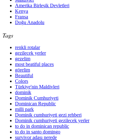
Amerika Birleşik Devletleri
Kenya
Fransa
Doğu Anadolu
Tags
renkli rotalar
gezilecek yerler
gezelim
most beatiful places
görelim
Beautiful
Colors
Türkiye'nin Maldivleri
dominik
Dominik Cumhuriyeti
Dominican Republic
milli park
Dominik cumhuriyeti gezi rehberi
Dominik cumhuriyeti gezilecek yerler
to do in dominican republic
to do in santo domingo
survivor adası nerede