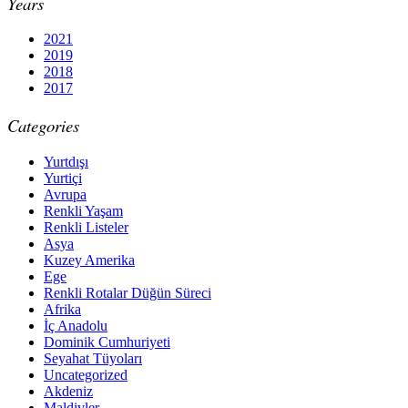
Years
2021
2019
2018
2017
Categories
Yurtdışı
Yurtiçi
Avrupa
Renkli Yaşam
Renkli Listeler
Asya
Kuzey Amerika
Ege
Renkli Rotalar Düğün Süreci
Afrika
İç Anadolu
Dominik Cumhuriyeti
Seyahat Tüyoları
Uncategorized
Akdeniz
Maldivler