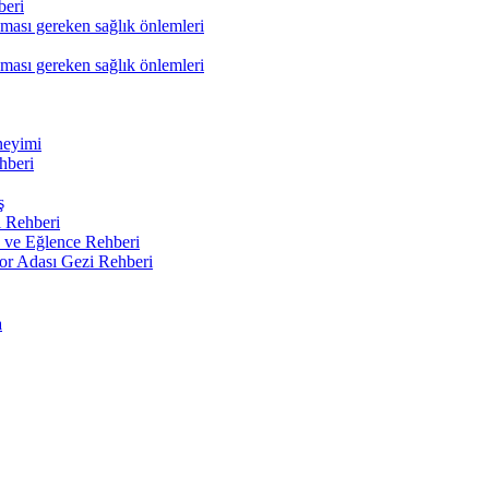
beri
nması gereken sağlık önlemleri
nması gereken sağlık önlemleri
neyimi
hberi
ş
 Rehberi
 ve Eğlence Rehberi
or Adası Gezi Rehberi
a