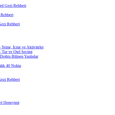
led Gezi Rehberi
 Rehberi
ezi Rehberi
 Yeme, İçme ve Aktiviteler
 Tur ve Otel Seçimi
Doğru Bilinen Yanlışlar
mlık 40 Nokta
ezi Rehberi
el Deneyimi