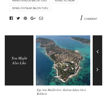
KAPADOKYA2DA BALON TURU
RENKLI ROTALAR
RENKLI ROTALAR BALON TURU
1
COMMENT
You Might
Also Like
erdam’ı Pembe Rota Van
Ege’nin Maldivleri: Kalem Adası Gezi
Türkiye’ni
Rehberi
suların sa