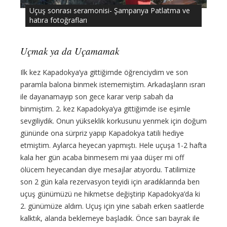
Uçuş sonrası seramonisi- Şampanya Patlatma ve
hatıra fotoğrafları
Uçmak ya da Uçamamak
Ilk kez Kapadokya’ya gittiğimde öğrenciydim ve son
paramla balona binmek istememiştim. Arkadaşların ısrarı
ile dayanamayıp son gece karar verip sabah da
binmiştim. 2. kez Kapadokya’ya gittiğimde ise eşimle
sevgiliydik. Onun yükseklik korkusunu yenmek için doğum
gününde ona sürpriz yapıp Kapadokya tatili hediye
etmiştim. Aylarca heyecan yapmıştı. Hele uçuşa 1-2 hafta
kala her gün acaba binmesem mi yaa düşer mi off
ölücem heyecandan diye mesajlar atıyordu. Tatilimize
son 2 gün kala rezervasyon teyidi için aradıklarında ben
uçuş günümüzü ne hikmetse değiştirip Kapadokya’da ki
2. günümüze aldım. Uçuş için yine sabah erken saatlerde
kalktık, alanda beklemeye başladık. Önce sarı bayrak ile