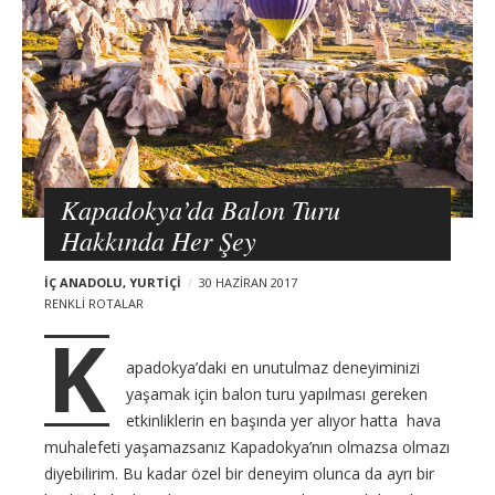
t
s
Kapadokya’da Balon Turu
Hakkında Her Şey
İÇ ANADOLU
,
YURTIÇI
30 HAZIRAN 2017
RENKLI ROTALAR
K
apadokya’daki en unutulmaz deneyiminizi
yaşamak için balon turu yapılması gereken
etkinliklerin en başında yer alıyor hatta hava
muhalefeti yaşamazsanız Kapadokya’nın olmazsa olmazı
diyebilirim. Bu kadar özel bir deneyim olunca da ayrı bir