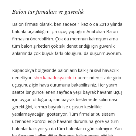
Balon tur firmaları ve güvenlik
Balon firması olarak, ben sadece 1 kez o da 2010 yılında
balonla uçabildiğim için uçuş yaptığım Anatolian Balon
firmasını önerebilirim. Çok da memnun kalmıştım ama
tüm balon şirketleri çok sıkı denetlendiği için güvenlik
anlamında çok büyük farkı olduğunu da düşünmüyorum.
Kapadokya bölgesinde balonların kalkışını sivil havacılık
denetliyor.
shm.kapadokya.edu.tr
adresinden siz de girip
uçuşunuz için hava durumuna bakabilirsiniz. Her yarım
saatte bir güncellenen sayfada yeşil bayrak havanın uçuş
için uygun olduğunu, sarı bayrak beklemede kalınması
gerektiğini, kırmızı bayrak ise uçusun kesinlikle
yapılamayacağını gösteriyor. Tüm firmalar bu sistem
üzerinden kontrol edip havanın durumuna göre ya tüm
balonlar kalkıyor ya da tüm balonlar o gün kalmıyor. Yani
bir firmanın kalkıp diğer firmanın kalkmaması gibi bir