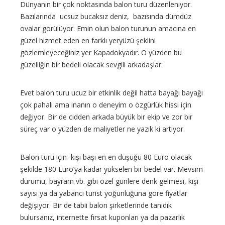
Dünyanın bir çok noktasında balon turu düzenleniyor.
Bazılarında ucsuz bucaksız deniz, bazısında dümdüz
ovalar görülüyor. Emin olun balon turunun amacına en
güzel hizmet eden en farklı yeryüzü şeklini
gözlemleyeceğiniz yer Kapadokyadır. O yüzden bu
güzelliğin bir bedeli olacak sevgili arkadaşlar.
Evet balon turu ucuz bir etkinlik değil hatta bayağı bayağı
çok pahalı ama inanın o deneyim o özgürlük hissi için
değiyor. Bir de cidden arkada büyük bir ekip ve zor bir
süreç var o yüzden de maliyetler ne yazık ki artıyor.
Balon turu için kişi başı en en düşüğü 80 Euro olacak
şekilde 180 Euro’ya kadar yükselen bir bedel var. Mevsim
durumu, bayram vb. gibi özel günlere denk gelmesi, kişi
sayısı ya da yabancı turist yoğunluğuna göre fiyatlar
değişiyor. Bir de tabii balon şirketlerinde tanıdık
bulursanız, internette fırsat kuponları ya da pazarlık