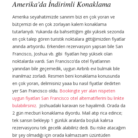
Amerika’da İndirimli Konaklama
Amerika seyahatimizde sanırım bizi en çok yoran ve
bütçemizi de en çok zorlayan kalem konaklama
tutarlarıydı. Yukarıda da bahsettiğim gibi yüksek sezonda
en çok talep gören turistik noktalara gittiğimizden fiyatlar
anında artıyordu. Erkenden rezervasyon yapsan bile San
Francisco, Joshua vb. gibi fiyatları hep yüksek olan
noktalarda vardı. San Francisco’da otel fiyatlarının
yanından bile geçemedik, uygun Airbnb evi bulmak bile
inanılmaz zorladı. Resmen beni konaklama konusunda
en çok yoran, delimisiniz yaaa bu nasıl fiyatlar dedirten
yer San Francisco oldu.
Bookingte yer alan nispeten
uygun fiyatları San Francisco otel alternatiflerini bu linkte
bulabilirsiniz.
Joshuadaki karavan ise hayalimdi. Orada da
2 gün mecburi konaklama diyordu. Mail atıp rica edince;
tek sansın bekleyip 1 günlük aralarda boşluk kalırsa
rezervasyonu tek gecelik alabiliriz dedi. Bu riske atacağım
bir şey olmadığı için orada kalmazsam üzüntüden