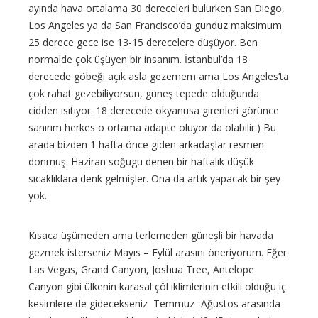
ayında hava ortalama 30 dereceleri bulurken San Diego,
Los Angeles ya da San Francisco’da gündüz maksimum
25 derece gece ise 13-15 derecelere düşüyor. Ben
normalde çok üşüyen bir insanım. İstanbul’da 18
derecede göbeği açık asla gezemem ama Los Angeles’ta
çok rahat gezebiliyorsun, güneş tepede olduğunda
cidden ısıtıyor. 18 derecede okyanusa girenleri görünce
sanırım herkes o ortama adapte oluyor da olabilir:) Bu
arada bizden 1 hafta önce giden arkadaşlar resmen
donmuş. Haziran soğugu denen bir haftalık düşük
sıcaklıklara denk gelmişler. Ona da artık yapacak bir şey
yok.
Kısaca üşümeden ama terlemeden güneşli bir havada
gezmek isterseniz Mayıs – Eylül arasını öneriyorum. Eğer
Las Vegas, Grand Canyon, Joshua Tree, Antelope
Canyon gibi ülkenin karasal çöl iklimlerinin etkili olduğu iç
kesimlere de gidecekseniz Temmuz- Ağustos arasında