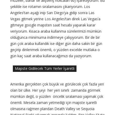
müzeler, barlar ve alışveriş noktaları vb) işaretliyorum. Bu
şekilde ise rotamın sıralamasını çıkarıyorum. Los
Angeles’tan aşağı inip San Diego’ya gidip sonra Las
Vegas gitmek yerine Los Angeles’tan direk Las Vegas’a
gitmeye google mapsten saat hesabı yaparak karar
veriyorum. Kısaca araba kullanma sürelerimizi mümkün
olduğunca minimuma indirmeye çalışıyorum. Bir de bir
gün çok araba kullandık ise diğer gün daha sakin bir gün
geçirip dinlenmek önemli, o yüzden excelde mutlaka o
gün kaç saat araba kullanacağımızı da yazıyorum.
Mapste Gidilecek Tüm Yerler İşaretli
Amerika gerçekten çok büyük ve görülecek çok fazla yeri
olan bir ülke. Her şeyi her yeri sınırlı zamanda görmek
mümkün değil, o yüzden öncelik sıralaması yapmak çok
önemli. Mesela zaman yetmediği için mapste işaretli
olmasına rağmen plandan Death Valley ve Sequoia
National Park’ı çıkarmak zorunda kaldım. Fire Valley State