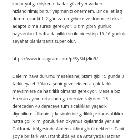
kadar yol gitmişken o kadar güzel yer varken
hızlandırılmış bir tur yapmanızı önermem. Bir de jet lag
durumu var ki 1-2 gün zaten gidince ve dönünce tekrar
adapte olma süresi gerekiyor. Bizim gibi 9 günlük
bayramları 1 hafta da yıllık izin ile birleştirip 15-16 günlük
seyahat planlarsanız süper olur.
https://www.instagram.com/p/BySktjzlio9/
Gelelim hava durumu meselesine; bizim gibi 15 günde 3
farklı eyalet 10larca şehir gezecekseniz çok farklı
mevsimlere de hazırlıklı olmanız gerekiyor. Mesela biz
Haziran ayının ortasında gitmemize rağmen 13
dereceden 40 dereceye tüm sıcaklıkları yaşadık
diyebilirim. Ülkenin iç kesimlerine gidildikçe karasal iklim
hatta çöl iklimi görülürken okyanus kıyılarında yer alan
California bölgesinde Akdeniz iklimi görülmektedir. Tabii
şöyle bir fark var. İstanbul’da ya da Antalya’da Haziran