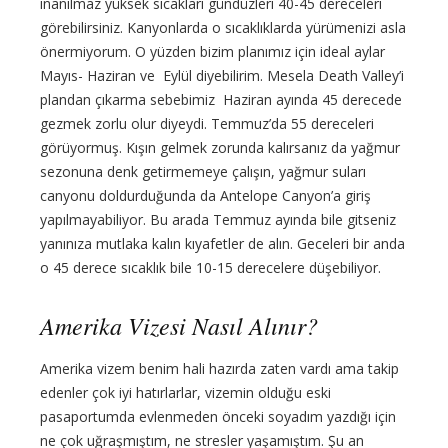
inanılmaz yüksek sıcakları gündüzleri 40-45 dereceleri
görebilirsiniz. Kanyonlarda o sıcaklıklarda yürümenizi asla
önermiyorum. O yüzden bizim planımız için ideal aylar
Mayıs- Haziran ve Eylül diyebilirim. Mesela Death Valley’i
plandan çıkarma sebebimiz Haziran ayında 45 derecede
gezmek zorlu olur diyeydi. Temmuz’da 55 dereceleri
görüyormuş. Kışın gelmek zorunda kalırsanız da yağmur
sezonuna denk getirmemeye çalışın, yağmur suları
canyonu doldurduğunda da Antelope Canyon’a giriş
yapılmayabiliyor. Bu arada Temmuz ayında bile gitseniz
yanınıza mutlaka kalın kıyafetler de alın. Geceleri bir anda
o 45 derece sıcaklık bile 10-15 derecelere düşebiliyor.
Amerika Vizesi Nasıl Alınır?
Amerika vizem benim hali hazırda zaten vardı ama takip
edenler çok iyi hatırlarlar, vizemin olduğu eski
pasaportumda evlenmeden önceki soyadım yazdığı için
ne çok uğraşmıştım, ne stresler yaşamıştım. Şu an