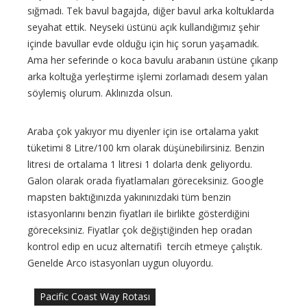
sığmadı. Tek bavul bagajda, diğer bavul arka koltuklarda
seyahat ettik. Neyseki üstünü açık kullandığımız şehir
içinde bavullar evde olduğu için hiç sorun yaşamadık.
Ama her seferinde o koca bavulu arabanın üstüne çıkarıp
arka koltuğa yerleştirme işlemi zorlamadı desem yalan
söylemiş olurum. Aklınızda olsun.
Araba çok yakıyor mu diyenler için ise ortalama yakıt
tüketimi 8 Litre/100 km olarak düşünebilirsiniz. Benzin
litresi de ortalama 1 litresi 1 dolar!a denk geliyordu.
Galon olarak orada fiyatlamaları göreceksiniz. Google
mapsten baktığınızda yakınınızdaki tüm benzin
istasyonlarını benzin fiyatları ile birlikte gösterdiğini
göreceksiniz. Fiyatlar çok değiştiğinden hep oradan
kontrol edip en ucuz alternatifi tercih etmeye çalıştık.
Genelde Arco istasyonları uygun oluyordu.
Pacific Coast Way Rotası