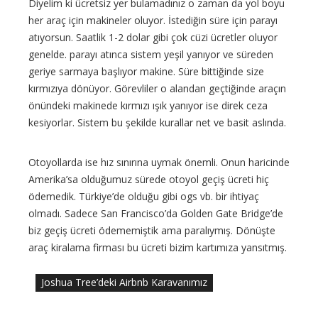
Diyelim ki ücretsiz yer bulamadınız o zaman da yol boyu
her araç için makineler oluyor. İstediğin süre için parayı
atıyorsun. Saatlik 1-2 dolar gibi çok cüzi ücretler oluyor
genelde. parayı atınca sistem yeşil yanıyor ve süreden
geriye sarmaya başlıyor makine. Süre bittiğinde size
kırmızıya dönüyor. Görevliler o alandan geçtiğinde araçın
önündeki makinede kırmızı ışık yanıyor ise direk ceza
kesiyorlar. Sistem bu şekilde kurallar net ve basit aslında.
Otoyollarda ise hız sınırına uymak önemli. Onun haricinde
Amerika’sa olduğumuz sürede otoyol geçiş ücreti hiç
ödemedik. Türkiye’de olduğu gibi ogs vb. bir ihtiyaç
olmadı. Sadece San Francisco’da Golden Gate Bridge’de
biz geçiş ücreti ödememiştik ama paralıymış. Dönüşte
araç kiralama firması bu ücreti bizim kartımıza yansıtmış.
Joshua Tree’deki Airbnb Karavanımız