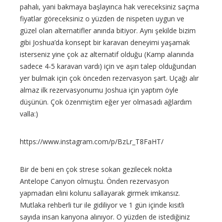
pahalı, yani bakmaya başlayınca hak vereceksiniz saçma
fiyatlar göreceksiniz o yüzden de nispeten uygun ve
güzel olan alternatifler anında bitiyor. Aynı şekilde bizim
gibi Joshua’da konsept bir karavan deneyimi yaşamak
isterseniz yine çok az alternatif olduğu (Kamp alanında
sadece 4-5 karavan vardı) için ve aşırı talep olduğundan
yer bulmak için çok önceden rezervasyon şart. Uçağı alır
almaz ilk rezervasyonumu Joshua için yaptım öyle
düşünün. Çok özenmiştim eğer yer olmasadı ağlardım
valla:)
https://www.instagram.com/p/BzLr_T8FaHT/
Bir de beni en çok strese sokan gezilecek nokta
Antelope Canyon olmuştu. Önden rezervasyon
yapmadan elini kolunu sallayarak girmek imkansız.
Mutlaka rehberli tur ile gidiliyor ve 1 gün içinde kısıtlı
sayıda insan kanyona alınıyor. O yüzden de istediğiniz