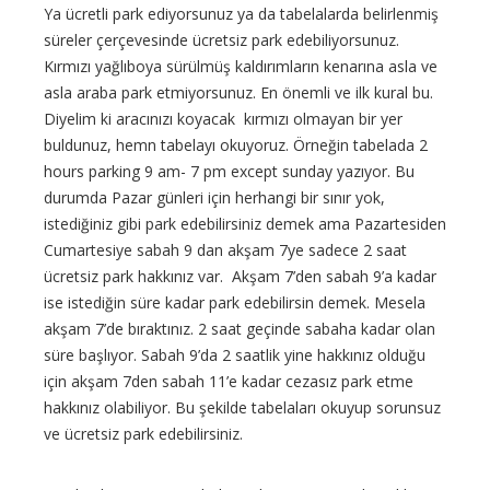
Ya ücretli park ediyorsunuz ya da tabelalarda belirlenmiş
süreler çerçevesinde ücretsiz park edebiliyorsunuz.
Kırmızı yağlıboya sürülmüş kaldırımların kenarına asla ve
asla araba park etmiyorsunuz. En önemli ve ilk kural bu.
Diyelim ki aracınızı koyacak kırmızı olmayan bir yer
buldunuz, hemn tabelayı okuyoruz. Örneğin tabelada 2
hours parking 9 am- 7 pm except sunday yazıyor. Bu
durumda Pazar günleri için herhangi bir sınır yok,
istediğiniz gibi park edebilirsiniz demek ama Pazartesiden
Cumartesiye sabah 9 dan akşam 7ye sadece 2 saat
ücretsiz park hakkınız var. Akşam 7’den sabah 9’a kadar
ise istediğin süre kadar park edebilirsin demek. Mesela
akşam 7’de bıraktınız. 2 saat geçinde sabaha kadar olan
süre başlıyor. Sabah 9’da 2 saatlik yine hakkınız olduğu
için akşam 7den sabah 11’e kadar cezasız park etme
hakkınız olabiliyor. Bu şekilde tabelaları okuyup sorunsuz
ve ücretsiz park edebilirsiniz.