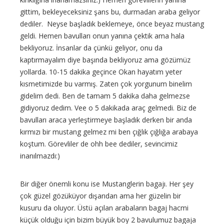
gittim, bekleyeceksiniz şans bu, durmadan araba geliyor
dediler. Neyse başladık beklemeye, önce beyaz mustang
geldi. Hemen bavulları onun yanına çektik ama hala
bekliyoruz. İnsanlar da çünkü geliyor, onu da
kaptırmayalım diye başında bekliyoruz ama gözümüz
yollarda. 10-15 dakika geçince Okan hayatım yeter
kısmetimizde bu varmış. Zaten çok yorgunum binelim
gidelim dedi. Ben de tamam 5 dakika daha gelmezse
gidiyoruz dedim. Vee o 5 dakikada araç gelmedi. Biz de
bavulları araca yerleştirmeye başladık derken bir anda
kırmızı bir mustang gelmez mi ben çığlık çığlığa arabaya
koştum. Görevliler de ohh bee dediler, sevincimiz
inanılmazdı:)
Bir diğer önemli konu ise Mustanglerin bagajı. Her şey
çok güzel gözüküyor dışarıdan ama her güzelin bir
kusuru da oluyor. Üstü açılan arabaların bagaj hacmi
küçük olduğu için bizim büyük boy 2 bavulumuz bagaja