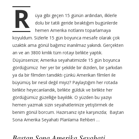
t
R
s
üya gibi geçen 15 günün ardından, ilklerle
dolu bir tatili geride bıraktığım bugünlerde
hemen Amerika notlarını toparlamaya
koyuldum. Sizlerle 15 gün boyunca mesafe olarak çok
uzaktık ama gönül bağımız inanılmaz yakındı. Gerçekten
an ve an 3800 kmlik tüm rotayı birlikte yaptık.
Düşünsenize; Amerika seyahatimizde 15 gün boyunca
gördüğümüz her yer bir şekilde bir diziden, bir şarkıdan
ya da bir filmden tanıdıktı çünkü Amerikan filmleri ile
büyümüş bir nesil değil miyiz? Paylaştığım her rotada
birlikte heyecanlandık, birlikte güldük ve birlikte her
gördüğümüz güzelliğe bayıldık. O yüzden bu yazıyı
hemen yazmak sizin seyahatlerinize yetiştirmek de
benim gönül borcum. Hazırsanız işte karşınızda; Baştan
Sona Amerika Seyahati Planlama Rehberi …
Baştan Sona Amerika Seyahati