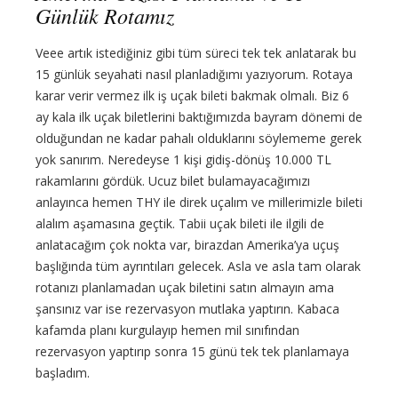
Günlük Rotamız
Veee artık istediğiniz gibi tüm süreci tek tek anlatarak bu
15 günlük seyahati nasıl planladığımı yazıyorum. Rotaya
karar verir vermez ilk iş uçak bileti bakmak olmalı. Biz 6
ay kala ilk uçak biletlerini baktığımızda bayram dönemi de
olduğundan ne kadar pahalı olduklarını söylememe gerek
yok sanırım. Neredeyse 1 kişi gidiş-dönüş 10.000 TL
rakamlarını gördük. Ucuz bilet bulamayacağımızı
anlayınca hemen THY ile direk uçalım ve millerimizle bileti
alalım aşamasına geçtik. Tabii uçak bileti ile ilgili de
anlatacağım çok nokta var, birazdan Amerika’ya uçuş
başlığında tüm ayrıntıları gelecek. Asla ve asla tam olarak
rotanızı planlamadan uçak biletini satın almayın ama
şansınız var ise rezervasyon mutlaka yaptırın. Kabaca
kafamda planı kurgulayıp hemen mil sınıfından
rezervasyon yaptırıp sonra 15 günü tek tek planlamaya
başladım.