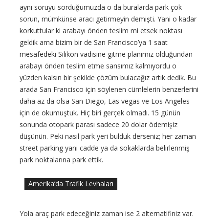
aynı soruyu sorduğumuzda o da buralarda park çok
sorun, mümkünse aracı getirmeyin demişti. Yani o kadar
korkuttular ki arabayı önden teslim mi etsek noktası
geldik ama bizim bir de San Francisco’ya 1 saat
mesafedeki Silikon vadisine gitme planımız olduğundan
arabayı önden teslim etme sansımız kalmıyordu o
yüzden kalsın bir şekilde çözüm bulacağız artık dedik. Bu
arada San Francisco için söylenen cümlelerin benzerlerini
daha az da olsa San Diego, Las vegas ve Los Angeles
için de okumuştuk. Hiç biri gerçek olmadı. 15 günün
sonunda otopark parası sadece 20 dolar ödemişiz
düşünün. Peki nasıl park yeri bulduk derseniz; her zaman
street parking yani cadde ya da sokaklarda belirlenmiş
park noktalarına park ettik.
Amerika’da Trafik Levhaları
Yola araç park edeceğiniz zaman ise 2 alternatifiniz var.