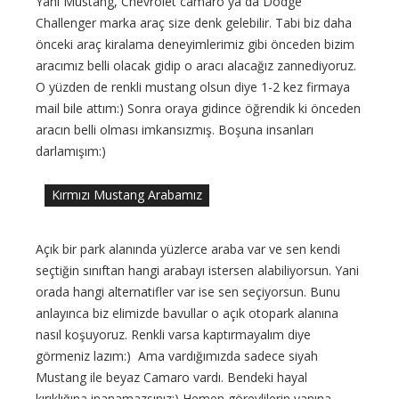
Yani Mustang, Chevrolet camaro ya da Dodge
Challenger marka araç size denk gelebilir. Tabi biz daha
önceki araç kiralama deneyimlerimiz gibi önceden bizim
aracımız belli olacak gidip o aracı alacağız zannediyoruz.
O yüzden de renkli mustang olsun diye 1-2 kez firmaya
mail bile attım:) Sonra oraya gidince öğrendik ki önceden
aracın belli olması imkansızmış. Boşuna insanları
darlamışım:)
Kırmızı Mustang Arabamız
Açık bir park alanında yüzlerce araba var ve sen kendi
seçtiğin sınıftan hangi arabayı istersen alabiliyorsun. Yani
orada hangi alternatifler var ise sen seçiyorsun. Bunu
anlayınca biz elimizde bavullar o açık otopark alanına
nasıl koşuyoruz. Renkli varsa kaptırmayalım diye
görmeniz lazım:) Ama vardığımızda sadece siyah
Mustang ile beyaz Camaro vardı. Bendeki hayal
kırıklığına inanamazsınız:) Hemen görevlilerin yanına