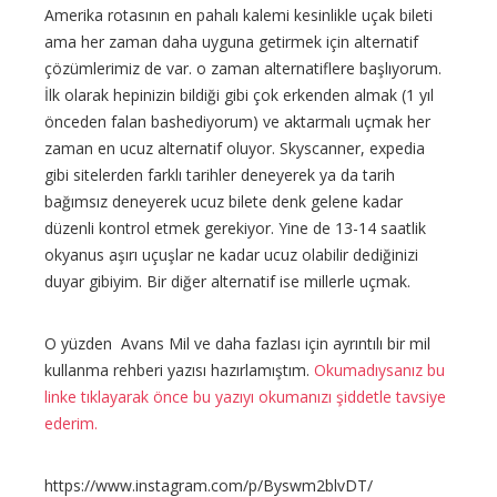
Amerika rotasının en pahalı kalemi kesinlikle uçak bileti
ama her zaman daha uyguna getirmek için alternatif
çözümlerimiz de var. o zaman alternatiflere başlıyorum.
İlk olarak hepinizin bildiği gibi çok erkenden almak (1 yıl
önceden falan bashediyorum) ve aktarmalı uçmak her
zaman en ucuz alternatif oluyor. Skyscanner, expedia
gibi sitelerden farklı tarihler deneyerek ya da tarih
bağımsız deneyerek ucuz bilete denk gelene kadar
düzenli kontrol etmek gerekiyor. Yine de 13-14 saatlik
okyanus aşırı uçuşlar ne kadar ucuz olabilir dediğinizi
duyar gibiyim. Bir diğer alternatif ise millerle uçmak.
O yüzden Avans Mil ve daha fazlası için ayrıntılı bir mil
kullanma rehberi yazısı hazırlamıştım.
Okumadıysanız bu
linke tıklayarak önce bu yazıyı okumanızı şiddetle tavsiye
ederim.
https://www.instagram.com/p/Byswm2blvDT/