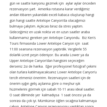
gün ve saatte kanyonu gezmek için aylar aylar önceden
rezervasyon şart. Amerika rotasına karar verdiğimiz
andan itibaren yukarıdaki exceli kabaca oluşturup hangi
gün hangi saatte Antelope Canyon’da olacağımızı
bulmaya çalıştım. Açıkcası biraz da stres yaptım.
Gideceğimiz en uzak nokta ve en uzun saatler araba
kullanmamız gereken yer Antelope Canyondu. Biz Ken’s
Tours firmasında Lower Antelope Canyon için saat
11:00 seansına rezervasyon yaptırdık. Vergilerle 55
dolarlık ücret peşin ödeniyor. Bu arada Lower ya da
Upper Antelope Canyon’dan hangisini seçeceğim
derseniz 2si de harika. Eğer profesyonel fotoğraf çekimi
olan turlara katılmayacaksanız Lower Antelope Canyon’u
tercih etmenizi öneririm. Rezervasyon saatleri için de
önerim ışığın geliş açılarına göre o meşhur ışık
hüzmelerini görmek için sabah 10-11 arası ideal saatler.
O saat diliminde yer kalmadıysa 1 saat öncesi ya da
sonrası da çok iyi. Mümkünse öğlen sıcağına kalmamaya
çalışın. Antelope Canyon rezervasyonu yaptıktan sonra