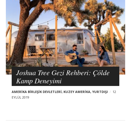
o
Haziran 2018
s
Mayıs 2018
Nisan 2018
t
Mart 2018
Şubat 2018
s
Ocak 2018
Aralık 2017
Joshua Tree Gezi Rehberi: Çölde
Kamp Deneyimi
AMERIKA BIRLEŞIK DEVLETLERI
,
KUZEY AMERIKA
,
YURTDIŞI
12
EYLÜL 2019