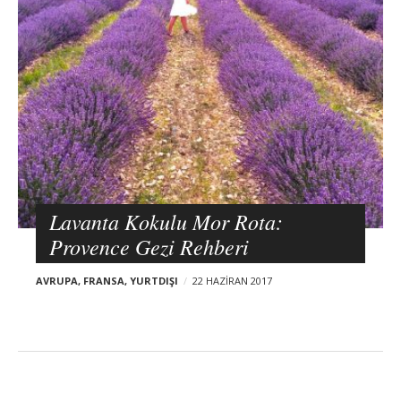
Temmuz 2018
o
Haziran 2018
s
Mayıs 2018
Nisan 2018
t
Mart 2018
Şubat 2018
s
Ocak 2018
Aralık 2017
Lavanta Kokulu Mor Rota:
Provence Gezi Rehberi
AVRUPA
,
FRANSA
,
YURTDIŞI
22 HAZIRAN 2017