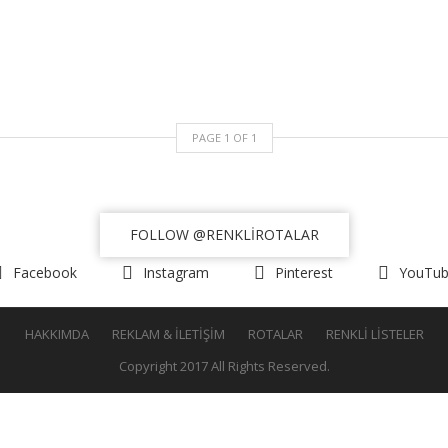
PAGE
1
OF
1
FOLLOW
@RENKLIROTALAR
Facebook
Instagram
Pinterest
YouTu
HAKKIMDA
REKLAM & İLETIŞIM
ROTALAR
RENKLI LISTELER
Copyright 2017 All Rights Reserved.