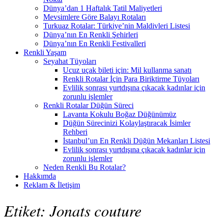
Dünya’dan 1 Haftalık Tatil Maliyetleri
Mevsimlere Göre Balayı Rotaları
Turkuaz Rotalar: Türkiye’nin Maldivleri Listesi
Dünya’nın En Renkli Şehirleri
Dünya’nın En Renkli Festivalleri
Renkli Yaşam
Seyahat Tüyoları
Ucuz uçak bileti için: Mil kullanma sanatı
Renkli Rotalar İçin Para Biriktirme Tüyoları
Evlilik sonrası yurtdışına çıkacak kadınlar için
zorunlu işlemler
Renkli Rotalar Düğün Süreci
Lavanta Kokulu Boğaz Düğünümüz
Düğün Sürecinizi Kolaylaştıracak İsimler
Rehberi
İstanbul’un En Renkli Düğün Mekanları Listesi
Evlilik sonrası yurtdışına çıkacak kadınlar için
zorunlu işlemler
Neden Renkli Bu Rotalar?
Hakkımda
Reklam & İletişim
Etiket:
Jonats couture