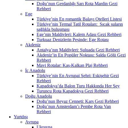
Doğu’nun Gerdanlığı Sarı Rota Mardin Gezi
Rehberi
Ege
Türkiye’nin En romantik Balayı Otelleri Listesi
Türkiye’nin Termal Tatil Rotaları: Sıcak suların
sağlıkla buluşması
Ege’nin Maldivleri: Kalem Adası Gezi Rehberi
Turkuaz Denizlerin Peşinde: Ege Rotası
Akdeniz
Antalya’nın Maldivleri: Suluada Gezi Rehberi
Akdeniz’in En Popüler Noktası: Salda Gölü Gezi
Rehberi
Mavi Rotalar: Kaş-Kalkan Plaj Rehberi
İç Anadolu
Türkiye’nin En Avrupai Şehri: Eskişehir Gezi
Rehberi
Kapadokya’da Balon Turu Hakkında Her Şey
Turuncu Rota Kapadokya Gezi Rehberi
Doğu Anadolu
Doğu’nun Beyaz Cenneti: Kars Gezi Rehberi
Doğu’nun Amsterdam’ı Pembe Rota Van
Rehberi
Yurtdışı
Avrupa
Ukrayna