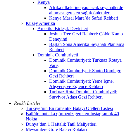
Kenya
Afrika ülkelerine yapılacak seyahatlerde
alınması gereken sağlık önlemleri
Kenya Masai Mara’da Safari Rehberi
Kuzey Amerika
Amerika Birleşik Devletleri
Joshua Tree Gezi Rehberi: Çölde Kamp
Deneyimi
Baştan Sona Amerika Seyahati Planlama
Rehberi
Dominik Cumhuriyeti
Dominik Cumhuriyeti: Turkuaz Rotaya
Varış
Dominik Cumhuriyeti: Santo Domingo
Gezi Rehberi
Dominik Cumhuriyeti: Yeme İçme,
Alışveriş ve Eğlence Rehberi
Turkuaz Rota Dominik Cumhuriyeti:
Survivor Adası Gezi Rehberi
Renkli Listeler
Türkiye’nin En romantik Balayı Otelleri Listesi
Bali’de mutlaka görmeniz gereken Instagramlık 40
Nokta
Dünya’dan 1 Haftalık Tatil Maliyetleri
Mevsimlere Göre Balayı Rotaları