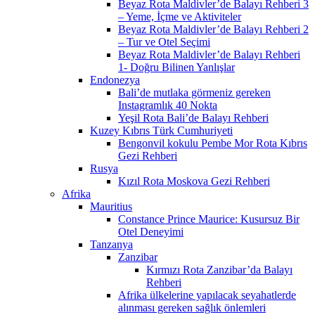
Beyaz Rota Maldivler’de Balayı Rehberi 3
– Yeme, İçme ve Aktiviteler
Beyaz Rota Maldivler’de Balayı Rehberi 2
– Tur ve Otel Seçimi
Beyaz Rota Maldivler’de Balayı Rehberi
1- Doğru Bilinen Yanlışlar
Endonezya
Bali’de mutlaka görmeniz gereken
Instagramlık 40 Nokta
Yeşil Rota Bali’de Balayı Rehberi
Kuzey Kıbrıs Türk Cumhuriyeti
Bengonvil kokulu Pembe Mor Rota Kıbrıs
Gezi Rehberi
Rusya
Kızıl Rota Moskova Gezi Rehberi
Afrika
Mauritius
Constance Prince Maurice: Kusursuz Bir
Otel Deneyimi
Tanzanya
Zanzibar
Kırmızı Rota Zanzibar’da Balayı
Rehberi
Afrika ülkelerine yapılacak seyahatlerde
alınması gereken sağlık önlemleri