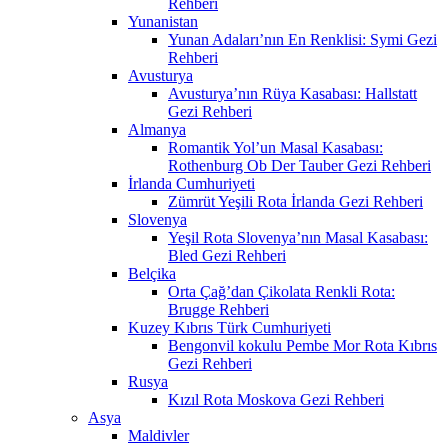
Rehberi
Yunanistan
Yunan Adaları’nın En Renklisi: Symi Gezi
Rehberi
Avusturya
Avusturya’nın Rüya Kasabası: Hallstatt
Gezi Rehberi
Almanya
Romantik Yol’un Masal Kasabası:
Rothenburg Ob Der Tauber Gezi Rehberi
İrlanda Cumhuriyeti
Zümrüt Yeşili Rota İrlanda Gezi Rehberi
Slovenya
Yeşil Rota Slovenya’nın Masal Kasabası:
Bled Gezi Rehberi
Belçika
Orta Çağ’dan Çikolata Renkli Rota:
Brugge Rehberi
Kuzey Kıbrıs Türk Cumhuriyeti
Bengonvil kokulu Pembe Mor Rota Kıbrıs
Gezi Rehberi
Rusya
Kızıl Rota Moskova Gezi Rehberi
Asya
Maldivler