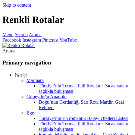
Skip to content
Renkli Rotalar
Menu
Search
Arama
Facebook
Instagram
Pinterest
YouTube
Arama
Primary navigation
Yurtiçi
Marmara
Türkiye’nin Termal Tatil Rotaları: Sıcak suların
sağlıkla buluşması
Güneydoğu Anadolu
Doğu’nun Gerdanlığı Sarı Rota Mardin Gezi
Rehberi
Ege
Türkiye’nin En romantik Balayı Otelleri Listesi
Türkiye’nin Termal Tatil Rotaları: Sıcak suların
sağlıkla buluşması
Ege’nin Maldivleri: Kalem Adası Gezi Rehberi