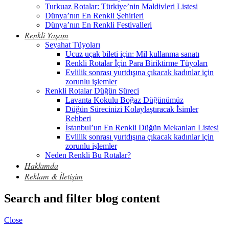
Turkuaz Rotalar: Türkiye’nin Maldivleri Listesi
Dünya’nın En Renkli Şehirleri
Dünya’nın En Renkli Festivalleri
Renkli Yaşam
Seyahat Tüyoları
Ucuz uçak bileti için: Mil kullanma sanatı
Renkli Rotalar İçin Para Biriktirme Tüyoları
Evlilik sonrası yurtdışına çıkacak kadınlar için
zorunlu işlemler
Renkli Rotalar Düğün Süreci
Lavanta Kokulu Boğaz Düğünümüz
Düğün Sürecinizi Kolaylaştıracak İsimler
Rehberi
İstanbul’un En Renkli Düğün Mekanları Listesi
Evlilik sonrası yurtdışına çıkacak kadınlar için
zorunlu işlemler
Neden Renkli Bu Rotalar?
Hakkımda
Reklam & İletişim
Search and filter blog content
Close