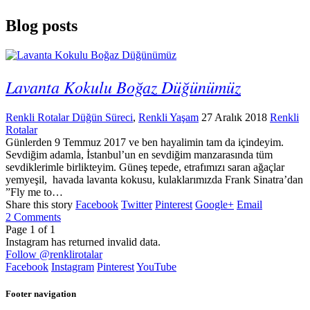
Blog posts
Lavanta Kokulu Boğaz Düğünümüz
Renkli Rotalar Düğün Süreci
,
Renkli Yaşam
27 Aralık 2018
Renkli
Rotalar
Günlerden 9 Temmuz 2017 ve ben hayalimin tam da içindeyim.
Sevdiğim adamla, İstanbul’un en sevdiğim manzarasında tüm
sevdiklerimle birlikteyim. Güneş tepede, etrafımızı saran ağaçlar
yemyeşil, havada lavanta kokusu, kulaklarımızda Frank Sinatra’dan
”Fly me to…
Share this story
Facebook
Twitter
Pinterest
Google+
Email
2
Comments
Page
1
of
1
Instagram has returned invalid data.
Follow
@renklirotalar
Facebook
Instagram
Pinterest
YouTube
Footer navigation