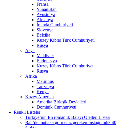
Fransa
Yunanistan
Avusturya
Almanya
İrlanda Cumhuriyeti
Slovenya
Belçika
Kuzey Kıbrıs Türk Cumhuriyeti
Rusya
Asya
Maldivler
Endonezya
Kuzey Kıbrıs Türk Cumhuriyeti
Rusya
Afrika
Mauritius
Tanzanya
Kenya
Kuzey Amerika
Amerika Birleşik Devletleri
Dominik Cumhuriyeti
Renkli Listeler
Türkiye’nin En romantik Balayı Otelleri Listesi
Bali’de mutlaka görmeniz gereken Instagramlık 40
Nokta