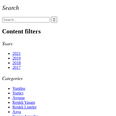
Search
Content filters
Years
2021
2019
2018
2017
Categories
Yurtdışı
Yurtiçi
Avrupa
Renkli Yaşam
Renkli Listeler
Asya