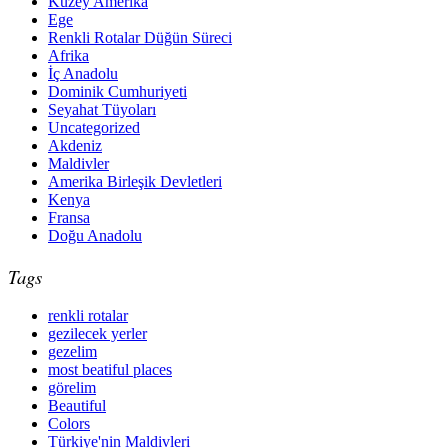
Kuzey Amerika
Ege
Renkli Rotalar Düğün Süreci
Afrika
İç Anadolu
Dominik Cumhuriyeti
Seyahat Tüyoları
Uncategorized
Akdeniz
Maldivler
Amerika Birleşik Devletleri
Kenya
Fransa
Doğu Anadolu
Tags
renkli rotalar
gezilecek yerler
gezelim
most beatiful places
görelim
Beautiful
Colors
Türkiye'nin Maldivleri