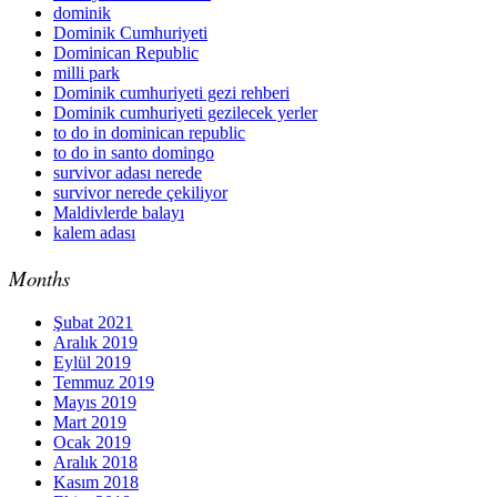
dominik
Dominik Cumhuriyeti
Dominican Republic
milli park
Dominik cumhuriyeti gezi rehberi
Dominik cumhuriyeti gezilecek yerler
to do in dominican republic
to do in santo domingo
survivor adası nerede
survivor nerede çekiliyor
Maldivlerde balayı
kalem adası
Months
Şubat 2021
Aralık 2019
Eylül 2019
Temmuz 2019
Mayıs 2019
Mart 2019
Ocak 2019
Aralık 2018
Kasım 2018