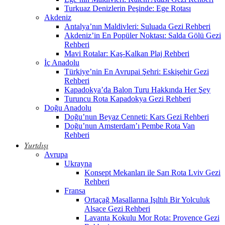
Turkuaz Denizlerin Peşinde: Ege Rotası
Akdeniz
Antalya’nın Maldivleri: Suluada Gezi Rehberi
Akdeniz’in En Popüler Noktası: Salda Gölü Gezi
Rehberi
Mavi Rotalar: Kaş-Kalkan Plaj Rehberi
İç Anadolu
Türkiye’nin En Avrupai Şehri: Eskişehir Gezi
Rehberi
Kapadokya’da Balon Turu Hakkında Her Şey
Turuncu Rota Kapadokya Gezi Rehberi
Doğu Anadolu
Doğu’nun Beyaz Cenneti: Kars Gezi Rehberi
Doğu’nun Amsterdam’ı Pembe Rota Van
Rehberi
Yurtdışı
Avrupa
Ukrayna
Konsept Mekanları ile Sarı Rota Lviv Gezi
Rehberi
Fransa
Ortaçağ Masallarına Işıltılı Bir Yolculuk
Alsace Gezi Rehberi
Lavanta Kokulu Mor Rota: Provence Gezi