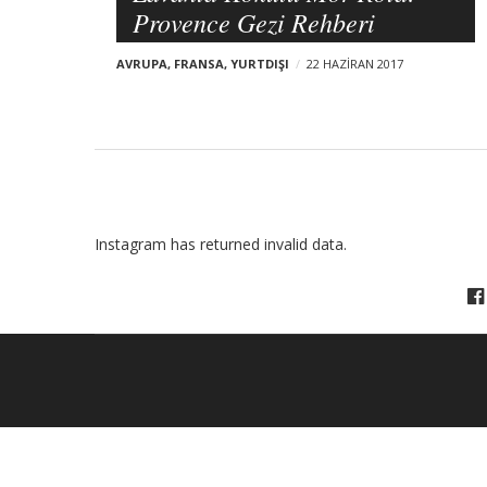
Provence Gezi Rehberi
l
o
AVRUPA
,
FRANSA
,
YURTDIŞI
22 HAZIRAN 2017
g
p
o
s
t
Instagram has returned invalid data.
s
F
O
O
T