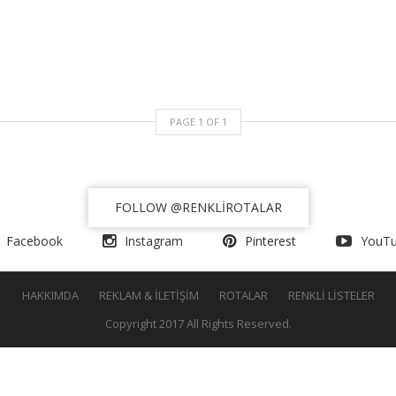
PAGE
1
OF
1
FOLLOW
@RENKLIROTALAR
Facebook
Instagram
Pinterest
YouT
HAKKIMDA
REKLAM & İLETIŞIM
ROTALAR
RENKLI LISTELER
Copyright 2017 All Rights Reserved.