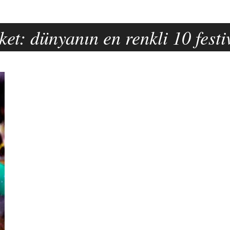
ket:
dünyanın en renkli 10 festi